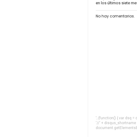
en los últimos siete m
No hay comentarios.
'; (function() { var dsq 
'//' + disqus_shortname
document.getElementsByT