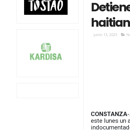
Detien
haitia
junio 13, 2023
N
CONSTANZA
-
este lunes un 
indocumentad