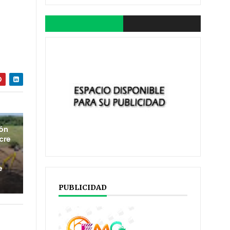
ión
cre
e
PUBLICIDAD