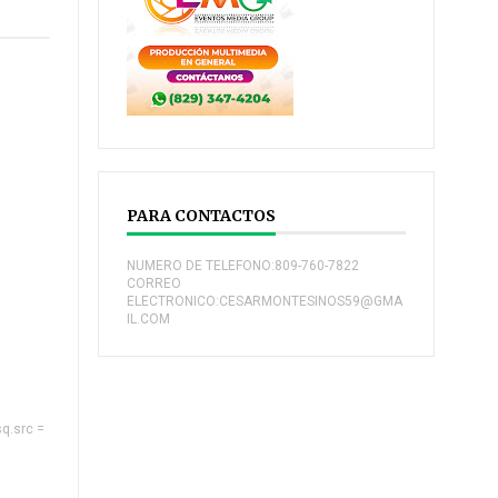
PARA CONTACTOS
NUMERO DE TELEFONO:809-760-7822
CORREO
ELECTRONICO:CESARMONTESINOS59@GMA
IL.COM
sq.src =