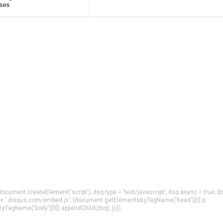
eses
= document.createElement('script'); dsq.type = 'text/javascript'; dsq.async = true; d
 + '.disqus.com/embed.js'; (document.getElementsByTagName('head')[0] ||
agName('body')[0]).appendChild(dsq); })();