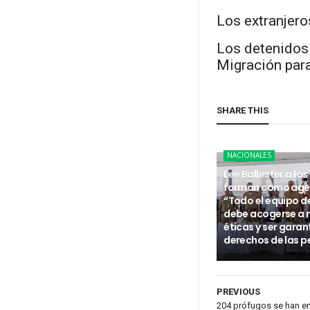
Los extranjer
Los detenidos 
Migración para
SHARE THIS
NACIONALES
Lee Ballester a los
forman como age
“Todo el equipo d
debe acogerse a
éticas y ser garan
derechos de las p
PREVIOUS
204 prófugos se han en