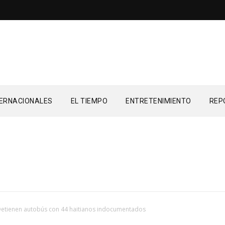
TERNACIONALES
EL TIEMPO
ENTRETENIMIENTO
REP
etienen autobús con 44 haitianos indocumentados