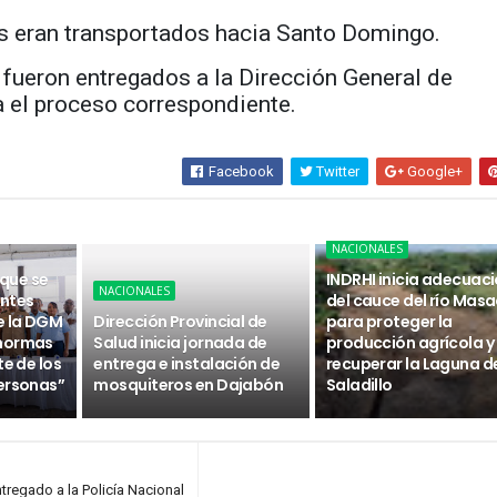
os eran transportados hacia Santo Domingo.
fueron entregados a la Dirección General de
 el proceso correspondiente.
Facebook
Twitter
Google+
NACIONALES
 que se
INDRHI inicia adecuac
NACIONALES
ntes
del cauce del río Masa
e la DGM
Dirección Provincial de
para proteger la
 normas
Salud inicia jornada de
producción agrícola y
te de los
entrega e instalación de
recuperar la Laguna d
ersonas”
mosquiteros en Dajabón
Saladillo
tregado a la Policía Nacional