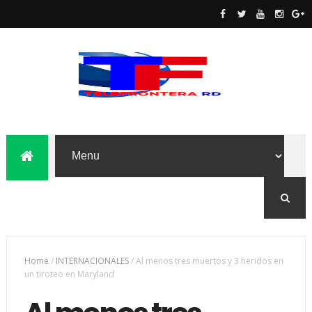
Home
/
INTERNACIONALES
/
Al menos tres muertos y 3 heridos en
un tiroteo en Maryland