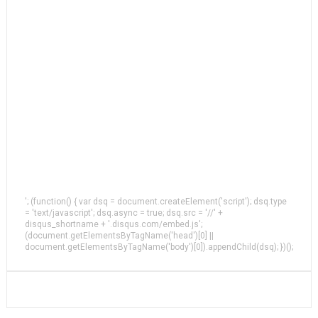
'; (function() { var dsq = document.createElement('script'); dsq.type
= 'text/javascript'; dsq.async = true; dsq.src = '//' +
disqus_shortname + '.disqus.com/embed.js';
(document.getElementsByTagName('head')[0] ||
document.getElementsByTagName('body')[0]).appendChild(dsq); })();