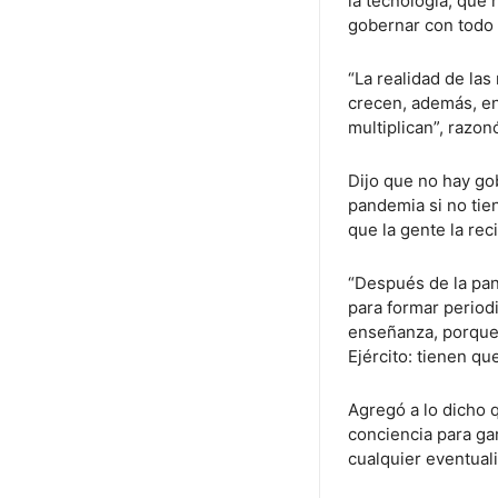
la tecnología, que 
gobernar con todo
“La realidad de las
crecen, además, en
multiplican”, razon
Dijo que no hay go
pandemia si no tiene
que la gente la rec
“Después de la pan
para formar period
enseñanza, porque 
Ejército: tienen qu
Agregó a lo dicho
conciencia para ga
cualquier eventual