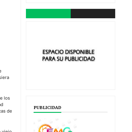
e
siera
e los
ad
PUBLICIDAD
cas de
 viejo