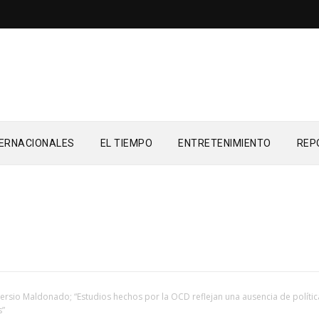
TERNACIONALES
EL TIEMPO
ENTRETENIMIENTO
REP
ersio Maldonado; “Estudios hechos por la OCD reflejan una ausencia de políti
s”