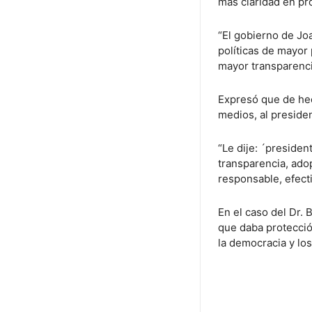
más claridad en pr
“El gobierno de Jo
políticas de mayor 
mayor transparenci
Expresó que de hec
medios, al preside
“Le dije: ´presiden
transparencia, ad
responsable, efect
En el caso del Dr. 
que daba protecci
la democracia y lo