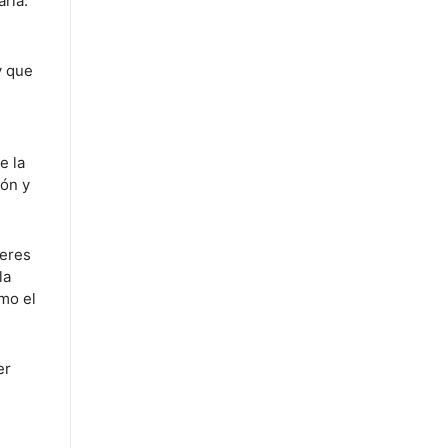
arla:
y que
e la
ión y
leres
la
omo el
er