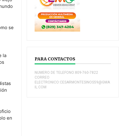
 mundo
como se
 la
PARA CONTACTOS
los
NUMERO DE TELEFONO:809-760-7822
CORREO
ELECTRONICO:CESARMONTESINOS59@GMA
istas
IL.COM
ción
oficio
olo en