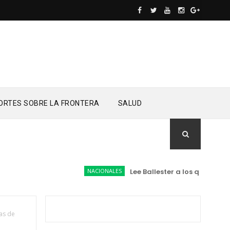
ORTES SOBRE LA FRONTERA
SALUD
NACIONALES
Lee Ballester a los que se forma
cas de