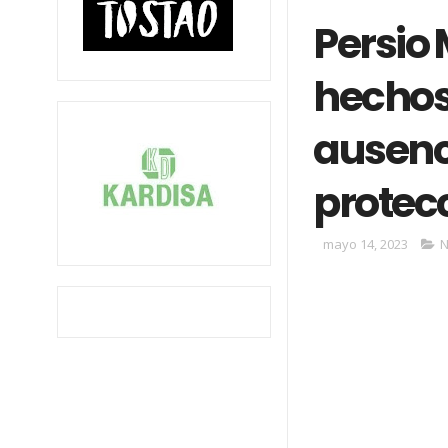
Persio
hechos 
ausenci
protecc
mayo 14, 2023
N