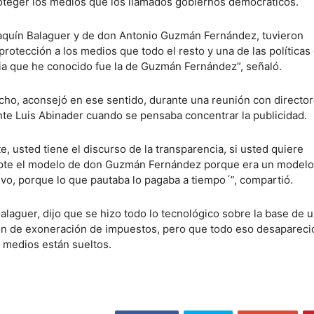
oteger los medios que los llamados gobiernos democráticos.
aquín Balaguer y de don Antonio Guzmán Fernández, tuvieron
protección a los medios que todo el resto y una de las políticas
a que he conocido fue la de Guzmán Fernández”, señaló.
ho, aconsejó en ese sentido, durante una reunión con directo
nte Luis Abinader cuando se pensaba concentrar la publicidad.
te, usted tiene el discurso de la transparencia, si usted quiere
opte el modelo de don Guzmán Fernández porque era un model
ivo, porque lo que pautaba lo pagaba a tiempo´”, compartió.
Balaguer, dijo que se hizo todo lo tecnológico sobre la base de u
ón de exoneración de impuestos, pero que todo eso desapareci
s medios están sueltos.