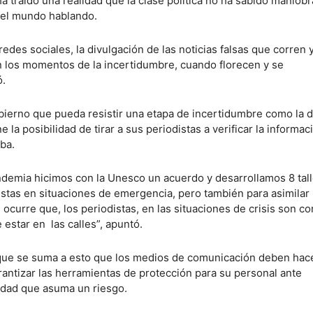
ha traído una realidad que la clase política no ha sabido maniobr
 el mundo hablando.
 redes sociales, la divulgación de las noticias falsas que corren 
 los momentos de la incertidumbre, cuando florecen y se
ó.
bierno que pueda resistir una etapa de incertidumbre como la d
 la posibilidad de tirar a sus periodistas a verificar la informac
iba.
demia hicimos con la Unesco un acuerdo y desarrollamos 8 tal
istas en situaciones de emergencia, pero también para asimilar 
ocurre que, los periodistas, en las situaciones de crisis son c
e estar en las calles”, apuntó.
 que se suma a esto que los medios de comunicación deben hac
rantizar las herramientas de protección para su personal ante
idad que asuma un riesgo.