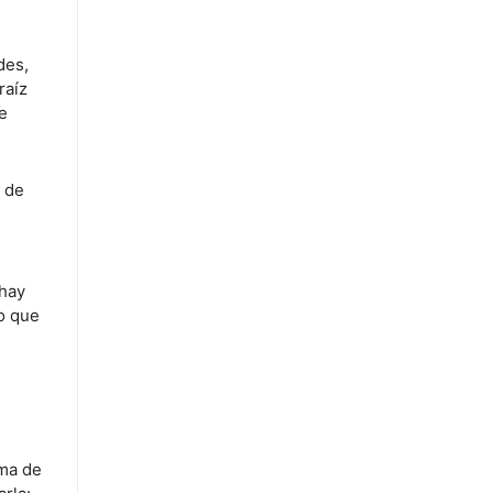
des,
raíz
e
a de
 hay
no que
ema de