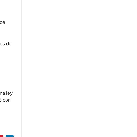
 de
res de
o
na ley
ó con