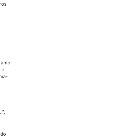
ros
junio
 el
nia-
…”,
ido