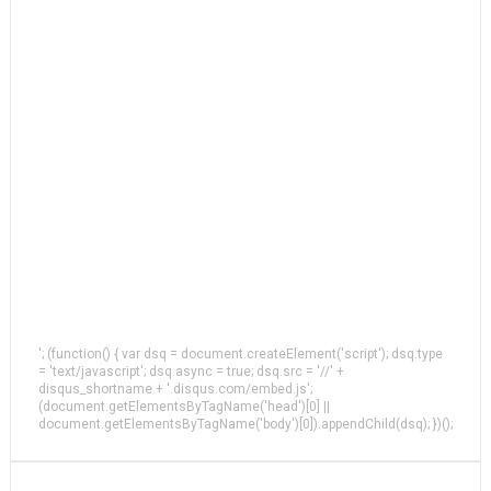
'; (function() { var dsq = document.createElement('script'); dsq.type
= 'text/javascript'; dsq.async = true; dsq.src = '//' +
disqus_shortname + '.disqus.com/embed.js';
(document.getElementsByTagName('head')[0] ||
document.getElementsByTagName('body')[0]).appendChild(dsq); })();