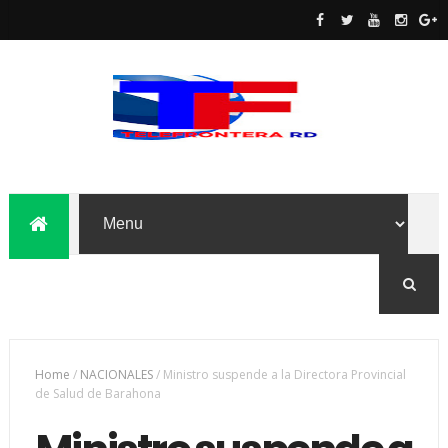
Home
/
NACIONALES
/
Ministro suspende a la Directora Provincial
de Salud de Barahona