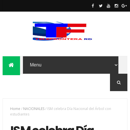
Home
/
NACIONALES
/
ISM celebra Día Nacional del Árbol con
estudiantes