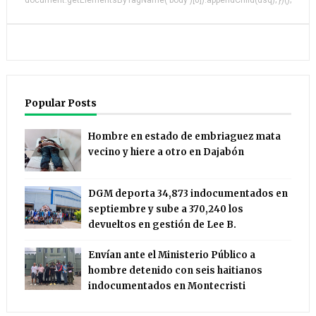
document.getElementsByTagName('body')[0]).appendChild(dsq); })();
Popular Posts
Hombre en estado de embriaguez mata
vecino y hiere a otro en Dajabón
DGM deporta 34,873 indocumentados en
septiembre y sube a 370,240 los
devueltos en gestión de Lee B.
Envían ante el Ministerio Público a
hombre detenido con seis haitianos
indocumentados en Montecristi