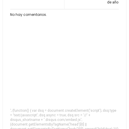
de año
No hay comentarios.
'; (function() { var dsq = document.createElement('script'); dsq.type
= 'text/javascript'; dsq.async = true; dsq.src = '//' +
disqus_shortname + '.disqus.com/embed.js';
(document.getElementsByTagName('head')[0] ||