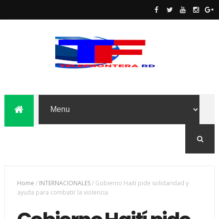
Home
/
INTERNACIONALES
/
Gobierno Haití pide solidaridad y
ayuda para combatir la violencia