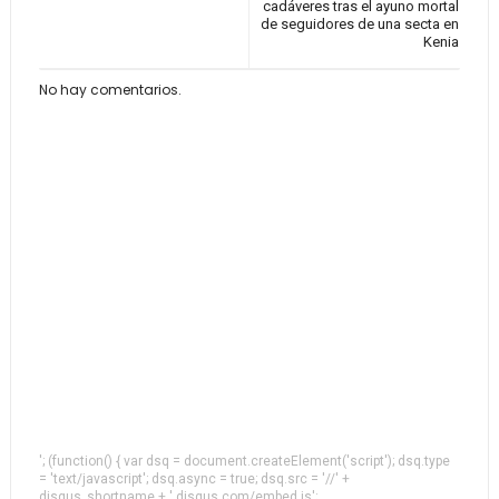
cadáveres tras el ayuno mortal
de seguidores de una secta en
Kenia
No hay comentarios.
'; (function() { var dsq = document.createElement('script'); dsq.type
= 'text/javascript'; dsq.async = true; dsq.src = '//' +
disqus_shortname + '.disqus.com/embed.js';