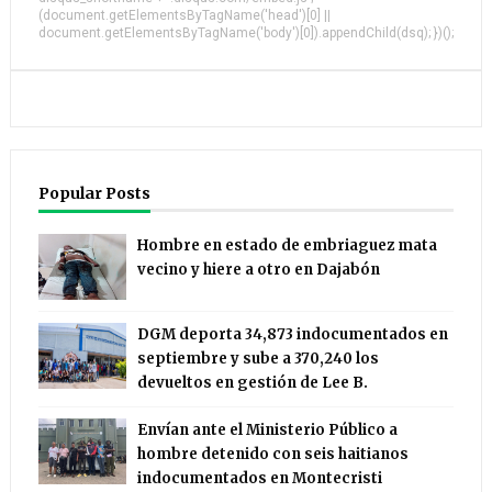
(document.getElementsByTagName('head')[0] ||
document.getElementsByTagName('body')[0]).appendChild(dsq); })();
Popular Posts
Hombre en estado de embriaguez mata
vecino y hiere a otro en Dajabón
DGM deporta 34,873 indocumentados en
septiembre y sube a 370,240 los
devueltos en gestión de Lee B.
Envían ante el Ministerio Público a
hombre detenido con seis haitianos
indocumentados en Montecristi