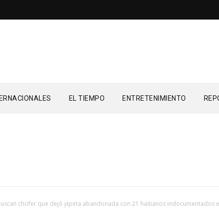
TERNACIONALES
EL TIEMPO
ENTRETENIMIENTO
REP
uscan chofer que dejó yipeta abandonada con 21 haitianos indocumentados 