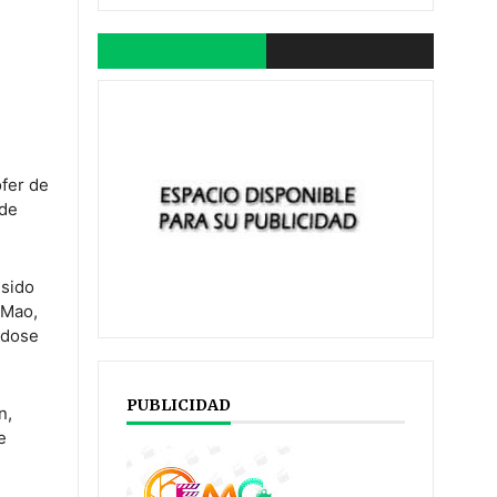
ofer de
 de
 sido
 Mao,
ndose
PUBLICIDAD
n,
e