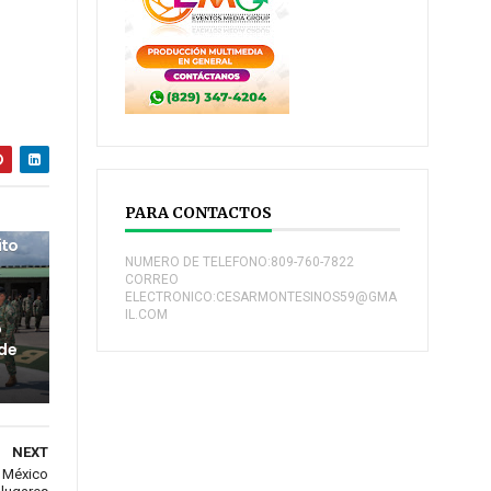
PARA CONTACTOS
ito
NUMERO DE TELEFONO:809-760-7822
CORREO
ELECTRONICO:CESARMONTESINOS59@GMA
IL.COM
o
 de
NEXT
d México