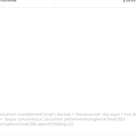
s hombres
y otros
= document.createElement('script'); dsq.type = 'text/javascript'; dsq.async = true; d
 + '.disqus.com/embed.js'; (document.getElementsByTagName('head')[0] ||
agName('body')[0]).appendChild(dsq); })();