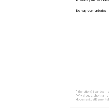
en Moca y matan a do
No hay comentarios.
'; (function() { var dsq 
'//' + disqus_shortname
document.getElementsByT