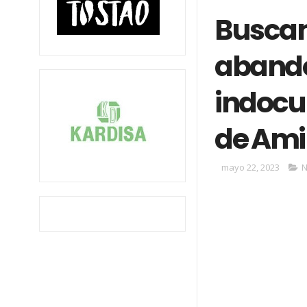
Buscan
abando
indocu
de Am
mayo 22, 2023
N