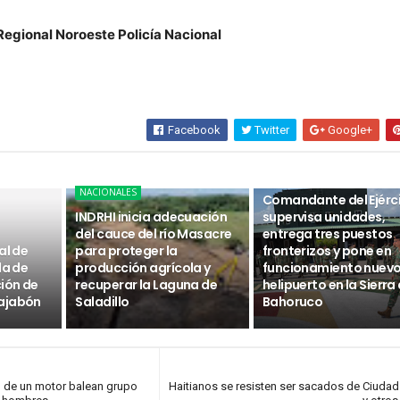
Regional Noroeste Policía Nacional
Facebook
Twitter
Google+
NACIONALES
NACIONALES
Comandante del Ejérc
INDRHI inicia adecuación
supervisa unidades,
del cauce del río Masacre
entrega tres puestos
al de
para proteger la
fronterizos y pone en
da de
producción agrícola y
funcionamiento nuev
ción de
recuperar la Laguna de
helipuerto en la Sierra
ajabón
Saladillo
Bahoruco
 de un motor balean grupo
Haitianos se resisten ser sacados de Ciuda