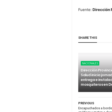
Fuente:
Dirección 
SHARE THIS
NACIONALES
Dirección Provinci
Salud inicia jorna
entrega e instala
mosquiteros en D
PREVIOUS
Encapuchados a bordo