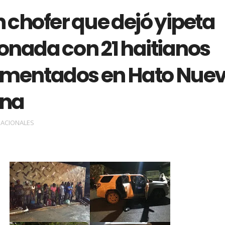
 chofer que dejó yipeta
nada con 21 haitianos
mentados en Hato Nue
ina
ACIONALES