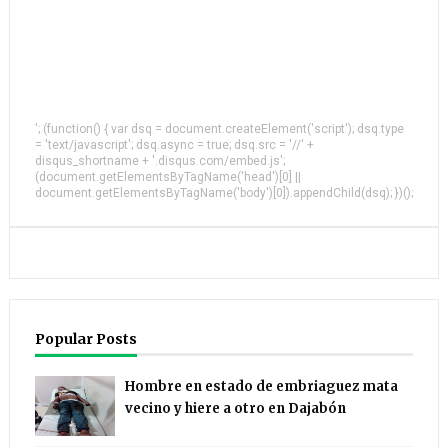
'; (function() { var dsq = document.createElement('script'); dsq.type
= 'text/javascript'; dsq.async = true; dsq.src = '//' +
disqus_shortname + '.disqus.com/embed.js';
(document.getElementsByTagName('head')[0] ||
document.getElementsByTagName('body')[0]).appendChild(dsq); })();
Popular Posts
Hombre en estado de embriaguez mata
vecino y hiere a otro en Dajabón