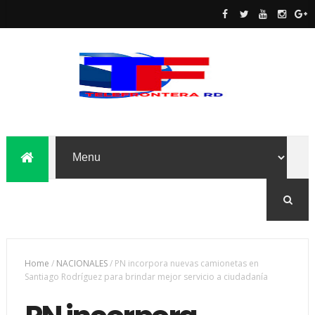
Home
/
NACIONALES
/
PN incorpora nuevas camionetas en
Santiago Rodríguez para brindar mejor servicio a ciudadanía