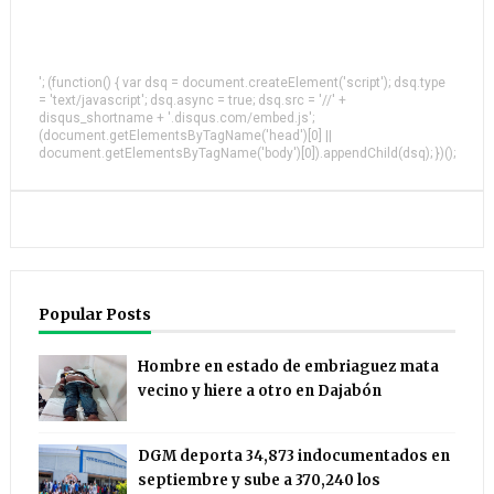
'; (function() { var dsq = document.createElement('script'); dsq.type
= 'text/javascript'; dsq.async = true; dsq.src = '//' +
disqus_shortname + '.disqus.com/embed.js';
(document.getElementsByTagName('head')[0] ||
document.getElementsByTagName('body')[0]).appendChild(dsq); })();
Popular Posts
Hombre en estado de embriaguez mata
vecino y hiere a otro en Dajabón
DGM deporta 34,873 indocumentados en
septiembre y sube a 370,240 los