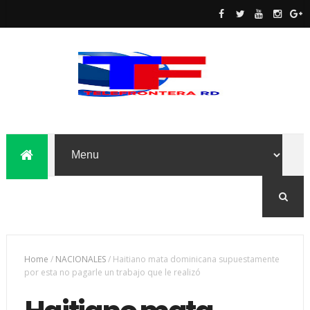
Home
/
NACIONALES
/
Haitiano mata dominicana supuestamente
por esta no pagarle un trabajo que le realizó