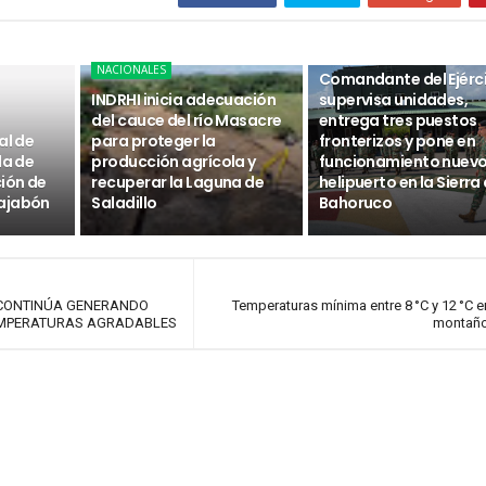
NACIONALES
NACIONALES
Comandante del Ejérc
INDRHI inicia adecuación
supervisa unidades,
del cauce del río Masacre
entrega tres puestos
al de
para proteger la
fronterizos y pone en
da de
producción agrícola y
funcionamiento nuev
ción de
recuperar la Laguna de
helipuerto en la Sierra
ajabón
Saladillo
Bahoruco
 CONTINÚA GENERANDO
Temperaturas mínima entre 8 °C y 12 °C 
TEMPERATURAS AGRADABLES
montañ