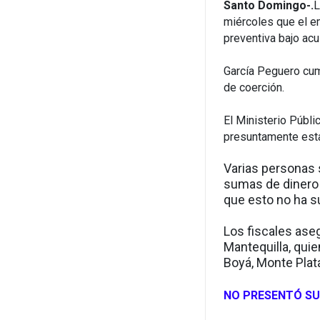
Santo Domingo-.
L
miércoles que el em
preventiva bajo ac
García Peguero cu
de coerción.
El Ministerio Públi
presuntamente esta
Varias personas s
sumas de dinero 
que esto no ha s
Los fiscales ase
Mantequilla, qui
Boyá, Monte Plat
NO PRESENTÓ SU