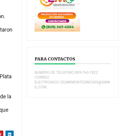
ón.
taron
PARA CONTACTOS
NUMERO DE TELEFONO:809-760-7822
Plata
CORREO
ELECTRONICO:CESARMONTESINOS59@GMA
IL.COM
de la
 que