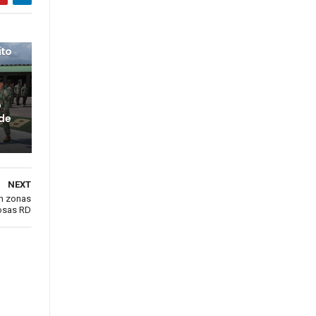
ito
o
 de
NEXT
en zonas
osas RD