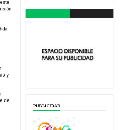
 este
risión
dida
n
as y
e
de de
PUBLICIDAD