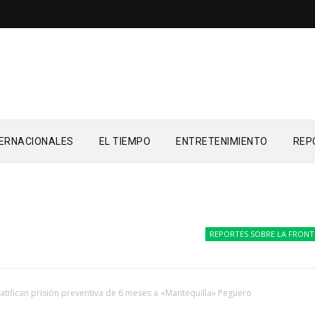
TERNACIONALES
EL TIEMPO
ENTRETENIMIENTO
REP
REPORTES SOBRE LA FRONTERA
atifican prisión preventiva de 6 meses a «Mantequilla» Peguero