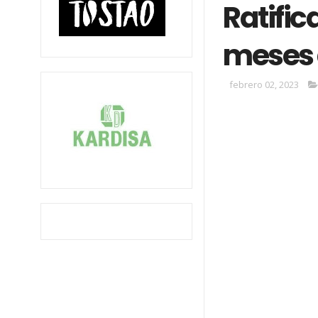
Ratific
meses 
febrero 02, 2023