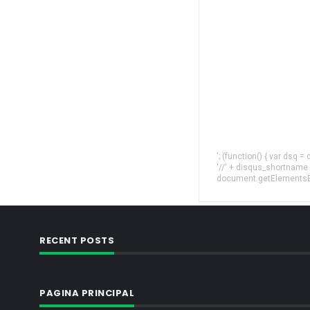
'; (function() { var dsq 
'//' + disqus_shortname
document.getElementsByT
RECENT POSTS
PAGINA PRINCIPAL