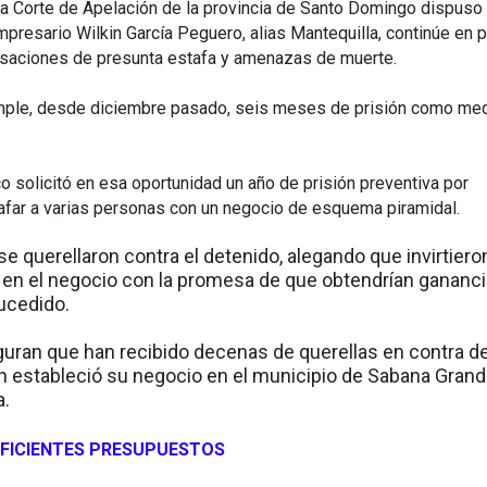
a Corte de Apelación de la provincia de Santo Domingo dispuso
presario Wilkin García Peguero, alias Mantequilla, continúe en p
usaciones de presunta estafa y amenazas de muerte.
mple, desde diciembre pasado, seis meses de prisión como me
co solicitó en esa oportunidad un año de prisión preventiva por
far a varias personas con un negocio de esquema piramidal.
e querellaron contra el detenido, alegando que invirtiero
en el negocio con la promesa de que obtendrían gananci
ucedido.
guran que han recibido decenas de querellas en contra d
en estableció su negocio en el municipio de Sabana Gran
a.
FICIENTES PRESUPUESTOS