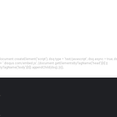
= document.createElement('script'); dsq.type = 'text/javascript'; dsq.async = true; d
 + '.disqus.com/embed.js'; (document.getElementsByTagName('head')[0] ||
agName('body')[0]).appendChild(dsq); })();