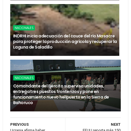
NACIONALES
INDRHI inicia adecuación del cauce del río Masacre
para proteger la producción agrícola y recuperar la
Laguna de Saladillo
NACIONALES
Comandante del Ejército supervisa unidades,
entrega tres puestos fronterizos y pone en
funcionamiento nuevo helipuerto en la Sierra de
Bahoruco
PREVIOUS
NEXT
Ucrania afirma haber
EEUU reporta más 150