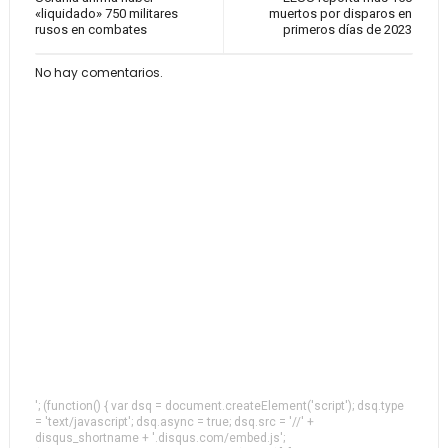
«liquidado» 750 militares
muertos por disparos en
rusos en combates
primeros días de 2023
No hay comentarios.
'; (function() { var dsq = document.createElement('script'); dsq.type
= 'text/javascript'; dsq.async = true; dsq.src = '//' +
disqus_shortname + '.disqus.com/embed.js';