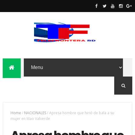
Home
/
NACIONALES
/
Apresa hombre que hirió de bala a su
mujer en Mao Valverde