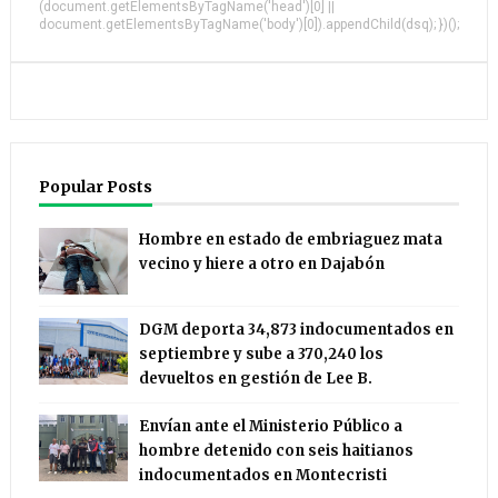
(document.getElementsByTagName('head')[0] ||
document.getElementsByTagName('body')[0]).appendChild(dsq); })();
Popular Posts
Hombre en estado de embriaguez mata
vecino y hiere a otro en Dajabón
DGM deporta 34,873 indocumentados en
septiembre y sube a 370,240 los
devueltos en gestión de Lee B.
Envían ante el Ministerio Público a
hombre detenido con seis haitianos
indocumentados en Montecristi