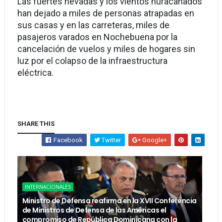
Las fuertes nevadas y los vientos huracanados
han dejado a miles de personas atrapadas en
sus casas y en las carreteras, miles de
pasajeros varados en Nochebuena por la
cancelación de vuelos y miles de hogares sin
luz por el colapso de la infraestructura
eléctrica.
SHARE THIS
Facebook
Twitter
Google+
INTERNACIONALES
Ministro de Defensa reafirma en la XVII Conferencia
de Ministros de Defensa de las Américas el
compromiso de República Dominicana con la