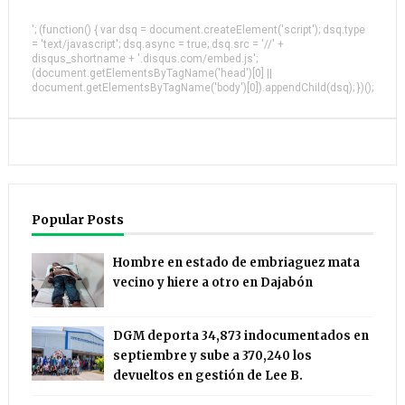
'; (function() { var dsq = document.createElement('script'); dsq.type
= 'text/javascript'; dsq.async = true; dsq.src = '//' +
disqus_shortname + '.disqus.com/embed.js';
(document.getElementsByTagName('head')[0] ||
document.getElementsByTagName('body')[0]).appendChild(dsq); })();
Popular Posts
Hombre en estado de embriaguez mata
vecino y hiere a otro en Dajabón
DGM deporta 34,873 indocumentados en
septiembre y sube a 370,240 los
devueltos en gestión de Lee B.