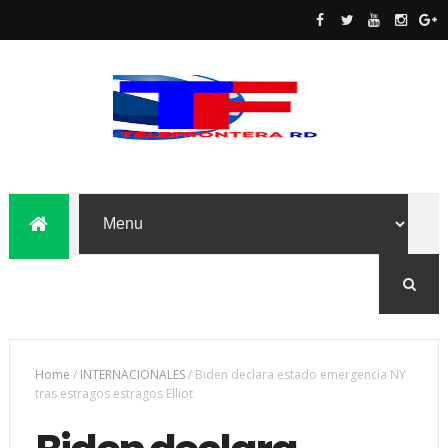
Home
/
INTERNACIONALES
/
Biden declara estado emergencia NY
tras estragos estragos Elliot