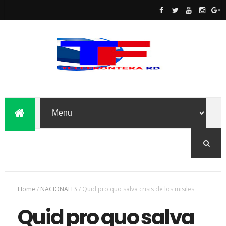
Home
/
NACIONALES
/
Quid pro quo salva crisis de los misiles
Quid pro quo salva