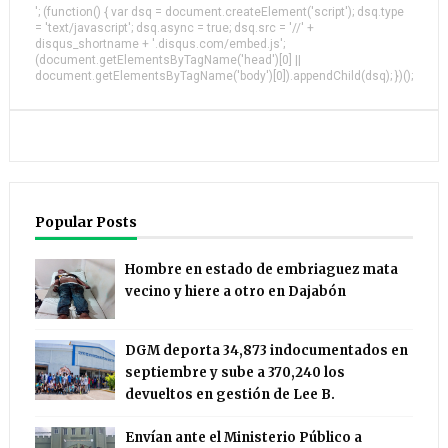
'; (function() { var dsq = document.createElement('script'); dsq.type
= 'text/javascript'; dsq.async = true; dsq.src = '//' +
disqus_shortname + '.disqus.com/embed.js';
(document.getElementsByTagName('head')[0] ||
document.getElementsByTagName('body')[0]).appendChild(dsq); })();
Popular Posts
Hombre en estado de embriaguez mata
vecino y hiere a otro en Dajabón
DGM deporta 34,873 indocumentados en
septiembre y sube a 370,240 los
devueltos en gestión de Lee B.
Envían ante el Ministerio Público a