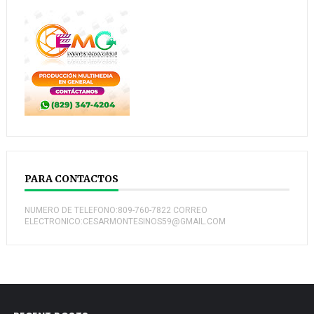
PARA CONTACTOS
NUMERO DE TELEFONO:809-760-7822 CORREO
ELECTRONICO:CESARMONTESINOS59@GMAIL.COM