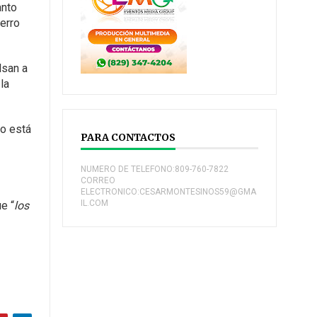
anto
erro
lsan a
la
No está
PARA CONTACTOS
NUMERO DE TELEFONO:809-760-7822
CORREO
ELECTRONICO:CESARMONTESINOS59@GMA
IL.COM
e “
los