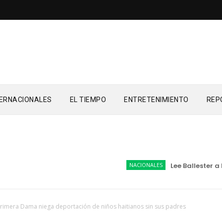
TERNACIONALES
EL TIEMPO
ENTRETENIMIENTO
REP
NACIONALES
Lee Ballester a lo
rimera Dama niega deportación de niños haitianos sin sus padres