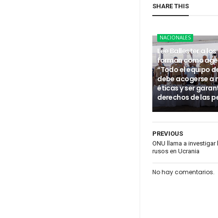
SHARE THIS
NACIONALES
Lee Ballester a los
forman como age
“Todo el equipo d
debe acogerse a
éticas y ser garan
derechos de las p
PREVIOUS
ONU llama a investigar
rusos en Ucrania
No hay comentarios.