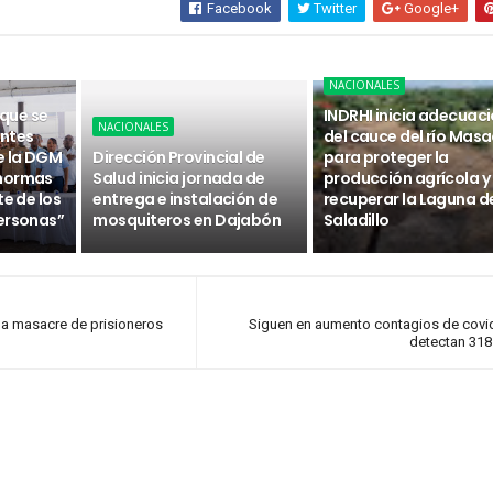
Facebook
Twitter
Google+
NACIONALES
 que se
INDRHI inicia adecuac
NACIONALES
ntes
del cauce del río Masa
e la DGM
Dirección Provincial de
para proteger la
 normas
Salud inicia jornada de
producción agrícola y
te de los
entrega e instalación de
recuperar la Laguna d
ersonas”
mosquiteros en Dajabón
Saladillo
 la masacre de prisioneros
Siguen en aumento contagios de covi
detectan 318