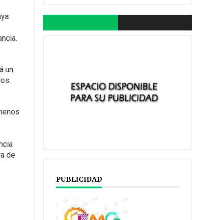
aya
ncia.
á un
dos.
 menos
ncia
ra de
PUBLICIDAD