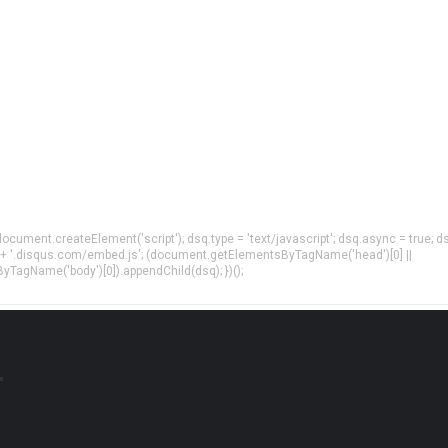
= document.createElement('script'); dsq.type = 'text/javascript'; dsq.async = true; d
 + '.disqus.com/embed.js'; (document.getElementsByTagName('head')[0] ||
agName('body')[0]).appendChild(dsq); })();