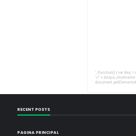
'; (function() { var dsq 
'//' + disqus_shortname
document.getElementsByT
RECENT POSTS
PAGINA PRINCIPAL