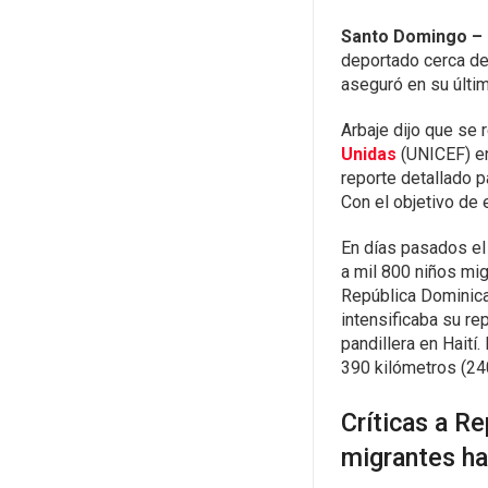
Santo Domingo –
deportado cerca de
aseguró en su últi
Arbaje dijo que se 
Unidas
(UNICEF) en
reporte detallado p
Con el objetivo de 
En días pasados el
a mil 800 niños mi
República Dominica
intensificaba su re
pandillera en Haití
390 kilómetros (240
Críticas a R
migrantes ha