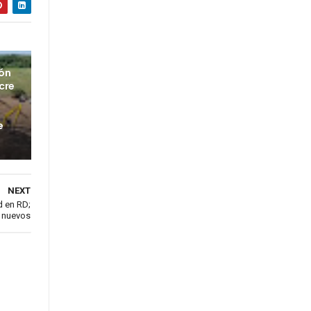
ión
cre
e
NEXT
d en RD;
 nuevos