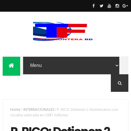
Home
/
INTERNACIONALES
/
P. RICO: Detienen 2 dominicanos con
cocaína valorada en US$7 millones