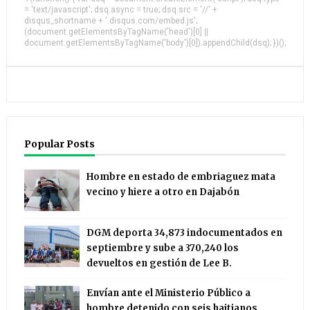
= 'text/javascript'; dsq.async = true; dsq.src = '//' +
disqus_shortname + '.disqus.com/embed.js';
(document.getElementsByTagName('head')[0] ||
document.getElementsByTagName('body')[0]).appendChild(dsq); })();
Popular Posts
Hombre en estado de embriaguez mata
vecino y hiere a otro en Dajabón
DGM deporta 34,873 indocumentados en
septiembre y sube a 370,240 los
devueltos en gestión de Lee B.
Envían ante el Ministerio Público a
hombre detenido con seis haitianos