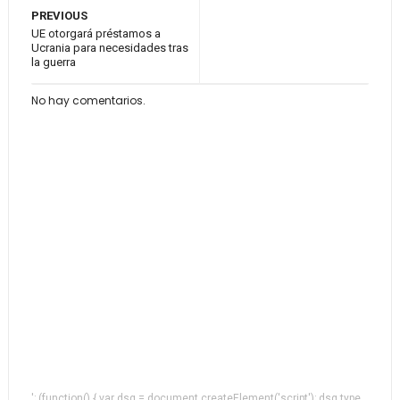
PREVIOUS
UE otorgará préstamos a
Ucrania para necesidades tras
la guerra
No hay comentarios.
'; (function() { var dsq = document.createElement('script'); dsq.type