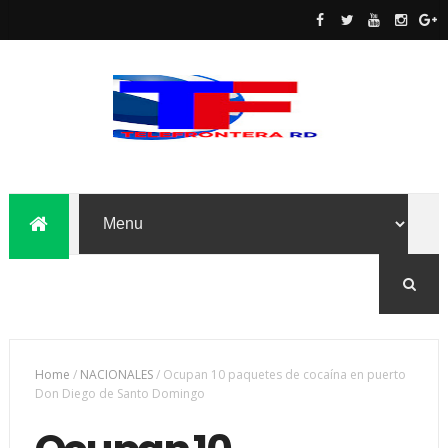
Home
/
NACIONALES
/
Ocupan 10 paquetes de cocaína en puerto
Don Diego de Santo Domingo