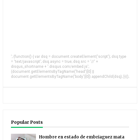
'; (function() { var dsq = document.createElement('script'); dsq.type
= 'text/javascript'; dsq.async = true; dsq.src = '//' +
disqus_shortname + '.disqus.com/embed.js';
(document.getElementsByTagName('head')[0] ||
document.getElementsByTagName('body')[0]).appendChild(dsq); })();
Popular Posts
Hombre en estado de embriaguez mata