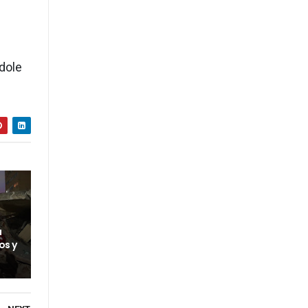
ndole
a
os y