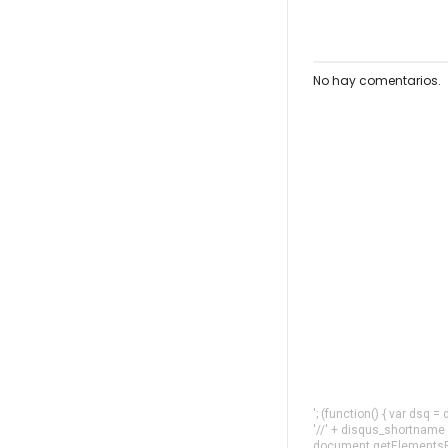
No hay comentarios.
'; (function() { var dsq 
'//' + disqus_shortname
document.getElementsByT