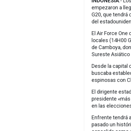
INDONESIA
.- Lo
empezaron a llega
G20, que tendrá 
del estadounidens
El Air Force One
locales (14H00 G
de Camboya, dond
Sureste Asiático
Desde la capital
buscaba establec
espinosas con C
El dirigente est
presidente «más 
en las eleccion
Enfrente tendrá 
pasado un históri