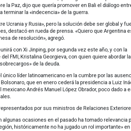
re la Paz, dijo que quería promover en Bali el diálogo entr
 terminar la «indecencia» de la guerra.
tre Ucrania y Rusia», pero la solución debe ser global y fu
ques, destacó en rueda de prensa. «Quiero que Argentina e
esa de resolución», agregó.
eunirá con Xi Jinping, por segunda vez este año, y con la
 del FMI, Kristalina Georgieva, con quien quiere abordar la
«sobrecargos» de la deuda.
l único líder latinoamericano en la cumbre por las ausen
r Bolsonaro, que en enero cederá la presidencia a Luiz Iná
 del mexicano Andrés Manuel López Obrador, poco dado a 
ales.
representados por sus ministros de Relaciones Exteriore
 en algunas ocasiones en el pasado ha tomado relevancia 
región, históricamente no ha jugado un rol importante» en