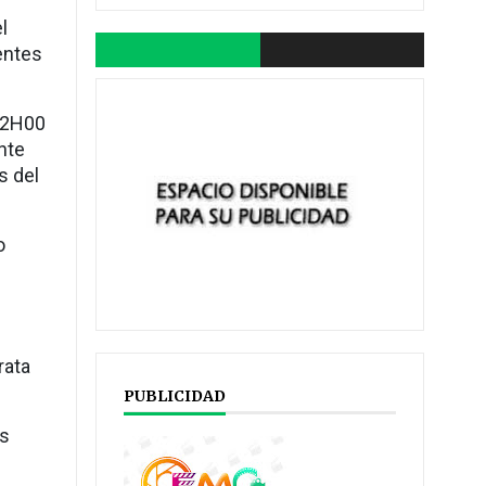
l
entes
 22H00
nte
s del
o
rata
PUBLICIDAD
es