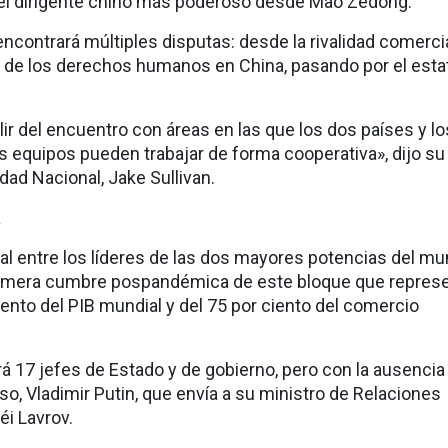
el dirigente chino más poderoso desde Mao Zedong.
ncontrará múltiples disputas: desde la rivalidad comerci
n de los derechos humanos en China, pasando por el esta
ir del encuentro con áreas en las que los dos países y l
s equipos pueden trabajar de forma cooperativa», dijo su
dad Nacional, Jake Sullivan.
a
ral entre los líderes de las dos mayores potencias del m
primera cumbre pospandémica de este bloque que repres
ento del PIB mundial y del 75 por ciento del comercio
á 17 jefes de Estado y de gobierno, pero con la ausencia
so, Vladimir Putin, que envía a su ministro de Relaciones
éi Lavrov.