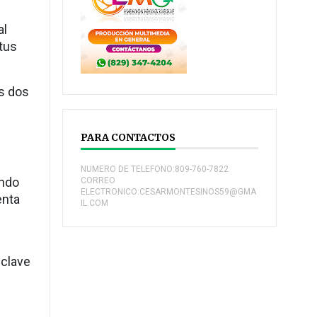
al
tus
os dos
PARA CONTACTOS
NUMERO DE TELEFONO:809-760-7822
undo
CORREO
ELECTRONICO:CESARMONTESINOS59@GMA
enta
IL.COM
 clave