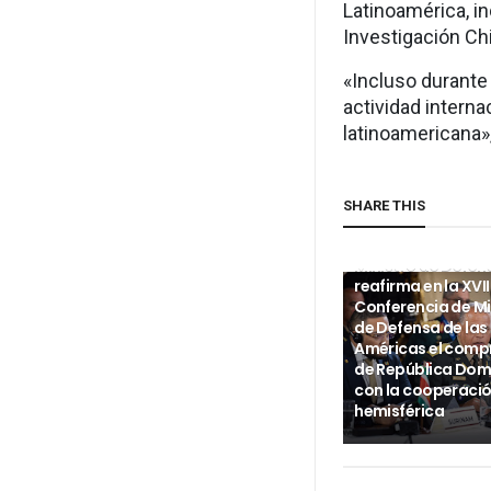
Latinoamérica, in
Investigación Ch
«Incluso durante
actividad interna
latinoamericana»,
SHARE THIS
INTERNACIONALES
Ministro de Defen
reafirma en la XVII
Conferencia de Mi
de Defensa de las
Américas el com
de República Dom
con la cooperaci
hemisférica