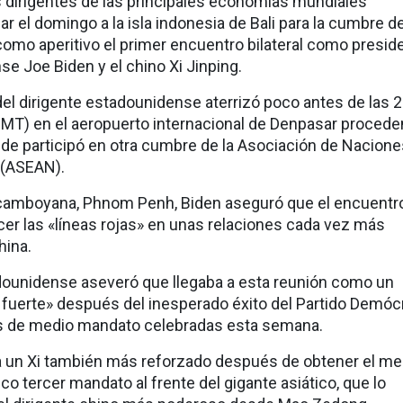
s dirigentes de las principales economías mundiales
r el domingo a la isla indonesia de Bali para la cumbre de
como aperitivo el primer encuentro bilateral como presid
e Joe Biden y el chino Xi Jinping.
 del dirigente estadounidense aterrizó poco antes de las
MT) en el aeropuerto internacional de Denpasar procede
e participó en otra cumbre de la Asociación de Nacione
 (ASEAN).
 camboyana, Phnom Penh, Biden aseguró que el encuentr
er las «líneas rojas» en unas relaciones cada vez más
hina.
adounidense aseveró que llegaba a esta reunión como un
fuerte» después del inesperado éxito del Partido Demóc
es de medio mandato celebradas esta semana.
a un Xi también más reforzado después de obtener el m
co tercer mandato al frente del gigante asiático, que lo