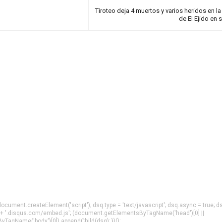
Tiroteo deja 4 muertos y varios heridos en la
de El Ejido en 
= document.createElement('script'); dsq.type = 'text/javascript'; dsq.async = true; d
 + '.disqus.com/embed.js'; (document.getElementsByTagName('head')[0] ||
agName('body')[0]).appendChild(dsq); })();