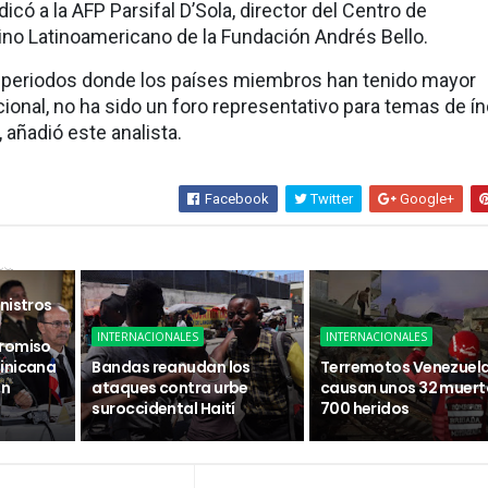
dicó a la AFP Parsifal D’Sola, director del Centro de
ino Latinoamericano de la Fundación Andrés Bello.
 periodos donde los países miembros han tenido mayor
cional, no ha sido un foro representativo para temas de í
 añadió este analista.
Facebook
Twitter
Google+
sa
nistros
INTERNACIONALES
INTERNACIONALES
promiso
inicana
Bandas reanudan los
Terremotos Venezuel
ón
ataques contra urbe
causan unos 32 muert
suroccidental Haití
700 heridos