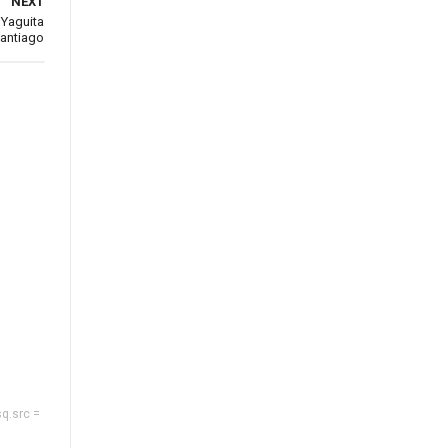
NEXT
 Yaguita
santiago
sq.src =