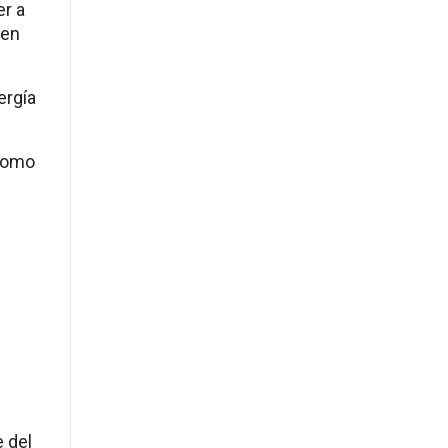
er a
 en
ergía
 como
e del