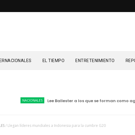
TERNACIONALES
EL TIEMPO
ENTRETENIMIENTO
REP
NACIONALES
Lee Ballester a los que se forman como agentes
LES
/
Llegan líderes mundiales a Indonesia para la cumbre G20