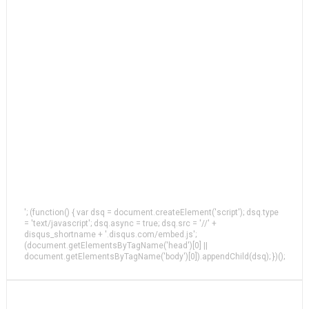
'; (function() { var dsq = document.createElement('script'); dsq.type
= 'text/javascript'; dsq.async = true; dsq.src = '//' +
disqus_shortname + '.disqus.com/embed.js';
(document.getElementsByTagName('head')[0] ||
document.getElementsByTagName('body')[0]).appendChild(dsq); })();