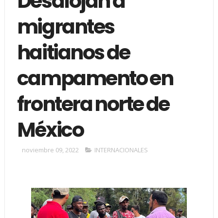
Desalojan a
migrantes
haitianos de
campamento en
frontera norte de
México
noviembre 09, 2022
INTERNACIONALES