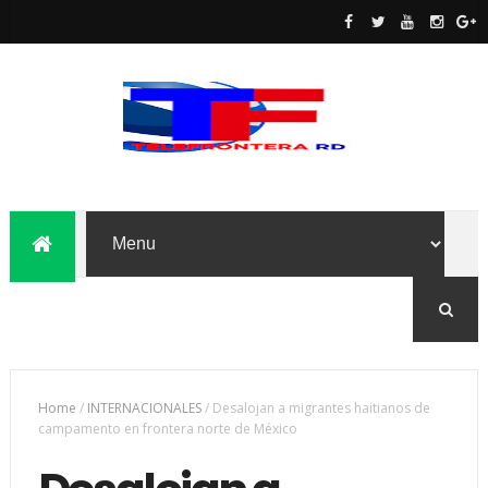
Home
/
INTERNACIONALES
/
Desalojan a migrantes haitianos de
campamento en frontera norte de México