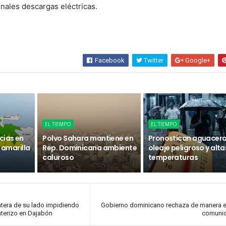
nales descargas eléctricas.
Facebook
Twitter
Google+
EL TIEMPO
EL TIEMPO
cias en
Polvo Sahara mantiene en
Pronostican aguacero
n amarilla
Rep. Dominicana ambiente
oleaje peligroso y alta
caluroso
temperaturas
ontera de su lado impidiendo
Gobierno dominicano rechaza de manera e
nterizo en Dajabón
comuni