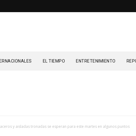
TERNACIONALES
EL TIEMPO
ENTRETENIMIENTO
REP
aceros y aisladas tronadas se esperan para este martes en algunos puntos