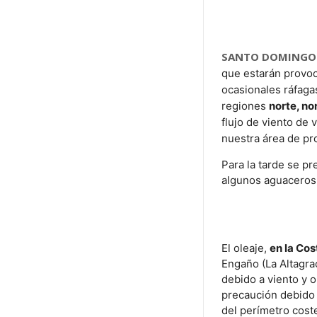
SANTO DOMINGO
que estarán provo
ocasionales ráfagas
regiones
norte, nor
flujo de viento de
nuestra área de pr
Para la tarde se pr
algunos aguaceros 
El oleaje,
en la Cos
Engaño (La Altagr
debido a viento y o
precaución debido
del perímetro cost