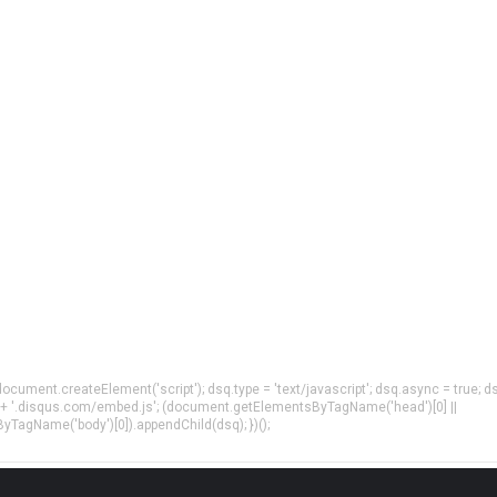
= document.createElement('script'); dsq.type = 'text/javascript'; dsq.async = true; d
 + '.disqus.com/embed.js'; (document.getElementsByTagName('head')[0] ||
agName('body')[0]).appendChild(dsq); })();