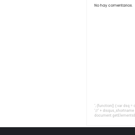
No hay comentarios.
'; (function() { var dsq 
'//' + disqus_shortname
document.getElementsByT