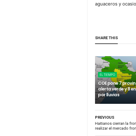
aguaceros y ocasio
SHARE THIS
EL TIEMPO
COE pone 7 provin
alerta verde y 8 e
por lluvias
PREVIOUS
Haitianos cierran la fr
realizar el mercado fro