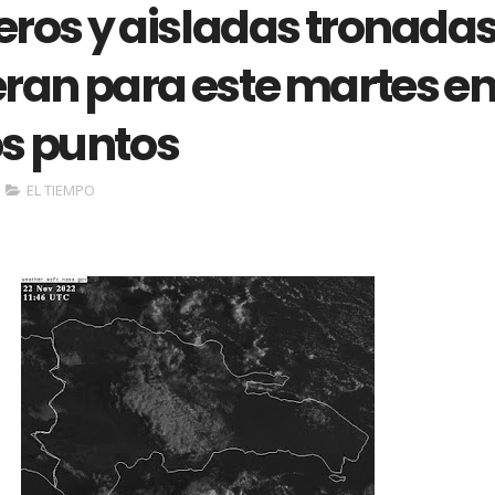
ros y aisladas tronada
eran para este martes e
s puntos
EL TIEMPO