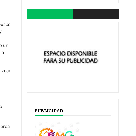
bosas
y
o un
ia
duzcan
o
PUBLICIDAD
o
cerca