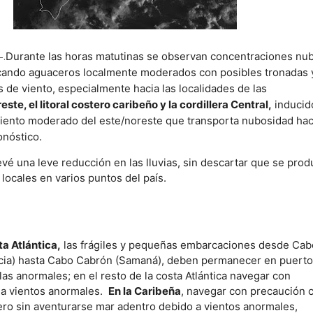
-.
Durante las horas matutinas se observan concentraciones nu
cando aguaceros localmente moderados con posibles tronadas 
 de viento, especialmente hacia las localidades de las
este, el litoral costero caribeño y la cordillera Central,
inducid
 viento moderado del este/noreste que transporta nubosidad hac
onóstico.
evé una leve reducción en las lluvias, sin descartar que se pro
locales en varios puntos del país.
ta Atlántica,
las frágiles y pequeñas embarcaciones desde Cab
acia) hasta Cabo Cabrón (Samaná), deben permanecer en puert
las anormales; en el resto de la costa Atlántica navegar con
 a vientos anormales.
En la Caribeña
, navegar con precaución 
ero sin aventurarse mar adentro debido a vientos anormales,