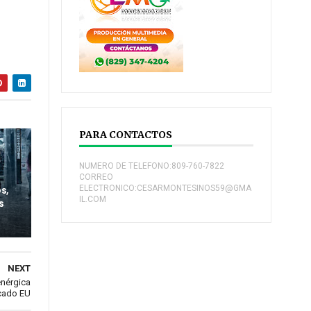
PARA CONTACTOS
NUMERO DE TELEFONO:809-760-7822
CORREO
s,
ELECTRONICO:CESARMONTESINOS59@GMA
IL.COM
s
NEXT
nérgica
cado EU