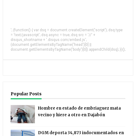
'; (function() { var dsq = document.createElement('script'); dsq.type
= 'text/javascript'; dsq.async = true; dsq.src = '//' +
disqus_shortname + '.disqus.com/embed.js';
(document.getElementsByTagName('head')[0] ||
document.getElementsByTagName('body')[0]).appendChild(dsq); })();
Popular Posts
Hombre en estado de embriaguez mata
vecino y hiere a otro en Dajabón
DGM deporta 34,873 indocumentados en