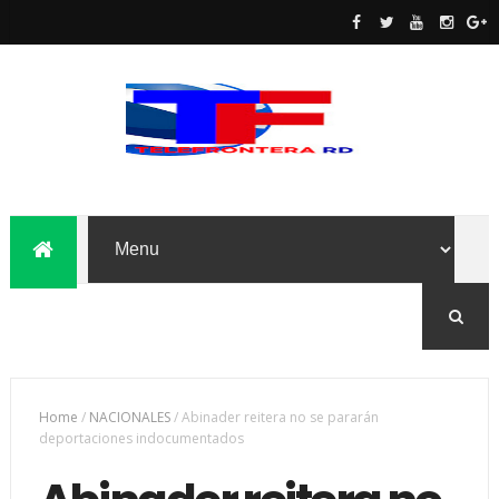
Home
/
NACIONALES
/
Abinader reitera no se pararán
deportaciones indocumentados