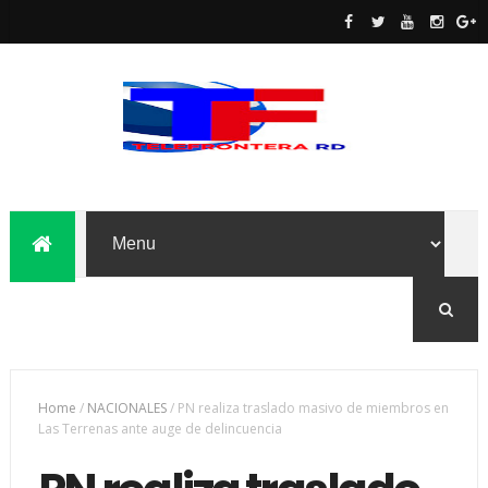
Home
/
NACIONALES
/
PN realiza traslado masivo de miembros en
Las Terrenas ante auge de delincuencia