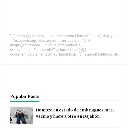
'; (function() { var dsq = document.createElement('script'); dsq.type
= 'text/javascript'; dsq.async = true; dsq.src = '//' +
disqus_shortname + '.disqus.com/embed.js';
(document.getElementsByTagName('head')[0] ||
document.getElementsByTagName('body')[0]).appendChild(dsq); })();
Popular Posts
Hombre en estado de embriaguez mata
vecino y hiere a otro en Dajabón