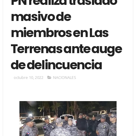
PN realiza traslado
masivo de
miembros en Las
Terrenas ante auge
de delincuencia
octubre 10, 2022
NACIONALES