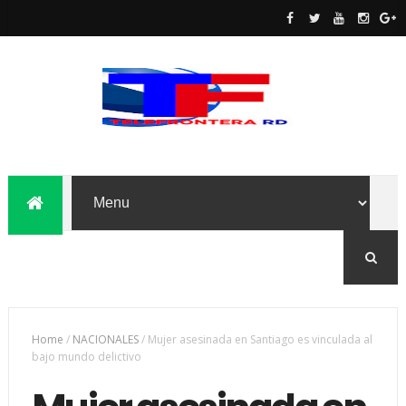
Home
/
NACIONALES
/
Mujer asesinada en Santiago es vinculada al
bajo mundo delictivo