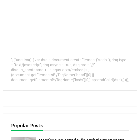
'; (function() { var dsq = document.createElement('script'); dsq.type
= 'text/javascript'; dsq.async = true; dsq.src = '//' +
disqus_shortname + '.disqus.com/embed.js';
(document.getElementsByTagName('head')[0] ||
document.getElementsByTagName('body')[0]).appendChild(dsq); })();
Popular Posts