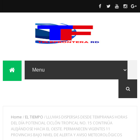
Home
/
EL TIEMPO
/
LLUVIAS DISPERSAS DESDE TEMPRANAS HORAS
DEL DÍA POTENCIAL CICLÓN TROPICAL NO. 15 CONTINÚA
ALEJÁNDOSE HACIA EL OESTE. PERMANECEN VIGENTES 11
PROVINCIAS BAJO NIVEL DE ALERTA Y AVISO METEOROLÓGICOS