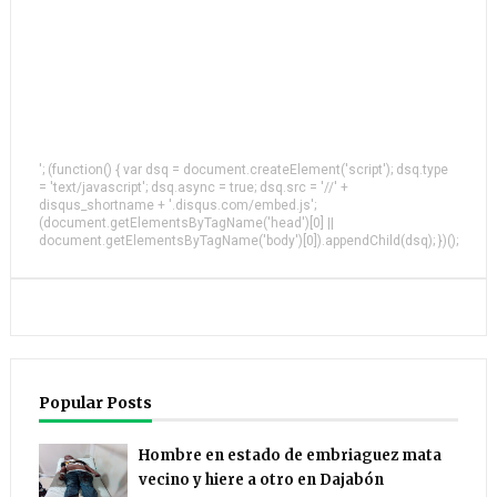
'; (function() { var dsq = document.createElement('script'); dsq.type
= 'text/javascript'; dsq.async = true; dsq.src = '//' +
disqus_shortname + '.disqus.com/embed.js';
(document.getElementsByTagName('head')[0] ||
document.getElementsByTagName('body')[0]).appendChild(dsq); })();
Popular Posts
Hombre en estado de embriaguez mata
vecino y hiere a otro en Dajabón