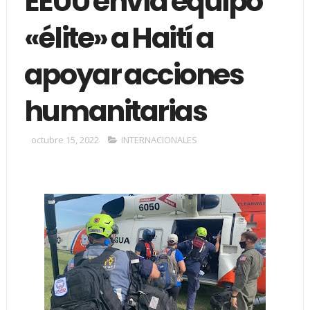
EEUU envía equipo
«élite» a Haití a
apoyar acciones
humanitarias
octubre 15, 2022
INTERNACIONALES