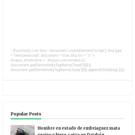
'; (function() { var dsq = document.createElement('script'); dsq.type
= 'text/javascript'; dsq.async = true; dsq.src = '//' +
disqus_shortname + '.disqus.com/embed.js';
(document.getElementsByTagName('head')[0] ||
document.getElementsByTagName('body')[0]).appendChild(dsq); })();
Popular Posts
Hombre en estado de embriaguez mata
vecino y hiere a otro en Dajabón