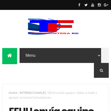
Home
/
INTERNACIONALES
/
EEUU envía equipo «élite» a Haití a
apoyar acciones humanitarias