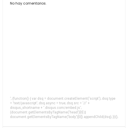
No hay comentarios.
'; (function() { var dsq = document.createElement('script'); dsq.type
= 'text/javascript'; dsq.async = true; dsq.src = '//' +
disqus_shortname + '.disqus.com/embed.js';
(document.getElementsByTagName('head')[0] ||
document.getElementsByTagName('body')[0]).appendChild(dsq); })();