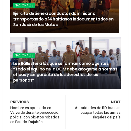
NACIONALES
Ejército detiene a conductor dominicano
transportando a 14 haitianos indocumentados en
San José de las Matas
NACIONALES
Lee Ballester a los que se forman como agentes
“Todo el equipo de la DGM debe acogerse a normas
éticas y ser garante de los derechos de las
personas”
PREVIOUS
NEXT
Hombre es apresado en
Autoridades de RD buscan
Valverde durante persecución
ocupar todas las armas
policial con objetos robados
ilegales del país
en Partido-Dajabón