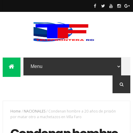
Home
/
NACIONALES
/
Condenan hombre a 20 años de prisión
por matar otro a machetazos en Villa Faro