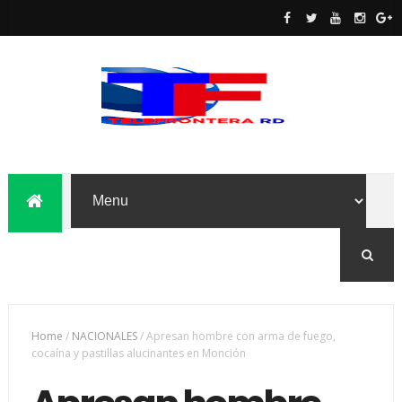
Home
/
NACIONALES
/
Apresan hombre con arma de fuego,
cocaína y pastillas alucinantes en Monción