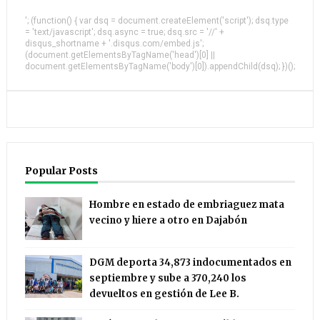
'; (function() { var dsq = document.createElement('script'); dsq.type
= 'text/javascript'; dsq.async = true; dsq.src = '//' +
disqus_shortname + '.disqus.com/embed.js';
(document.getElementsByTagName('head')[0] ||
document.getElementsByTagName('body')[0]).appendChild(dsq); })();
Popular Posts
Hombre en estado de embriaguez mata
vecino y hiere a otro en Dajabón
DGM deporta 34,873 indocumentados en
septiembre y sube a 370,240 los
devueltos en gestión de Lee B.