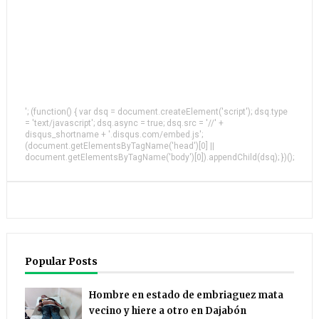
'; (function() { var dsq = document.createElement('script'); dsq.type
= 'text/javascript'; dsq.async = true; dsq.src = '//' +
disqus_shortname + '.disqus.com/embed.js';
(document.getElementsByTagName('head')[0] ||
document.getElementsByTagName('body')[0]).appendChild(dsq); })();
Popular Posts
Hombre en estado de embriaguez mata
vecino y hiere a otro en Dajabón