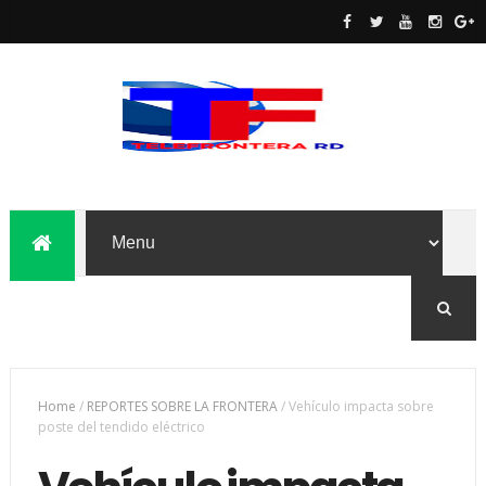
Home
/
REPORTES SOBRE LA FRONTERA
/
Vehículo impacta sobre
poste del tendido eléctrico