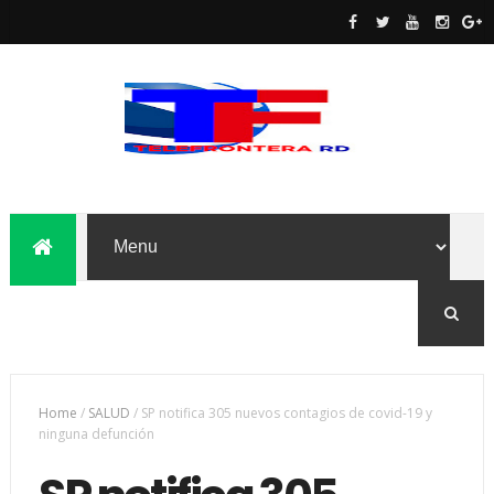
Home
/
SALUD
/
SP notifica 305 nuevos contagios de covid-19 y
ninguna defunción