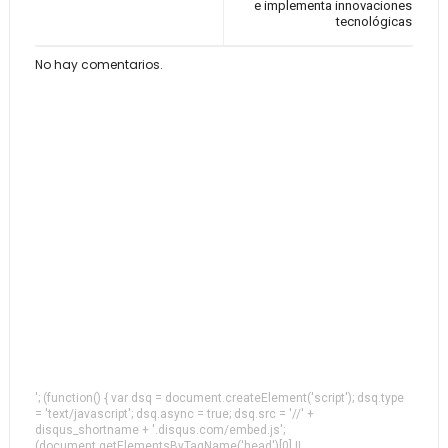
e implementa innovaciones
tecnológicas
No hay comentarios.
'; (function() { var dsq = document.createElement('script'); dsq.type
= 'text/javascript'; dsq.async = true; dsq.src = '//' +
disqus_shortname + '.disqus.com/embed.js';
(document.getElementsByTagName('head')[0] ||