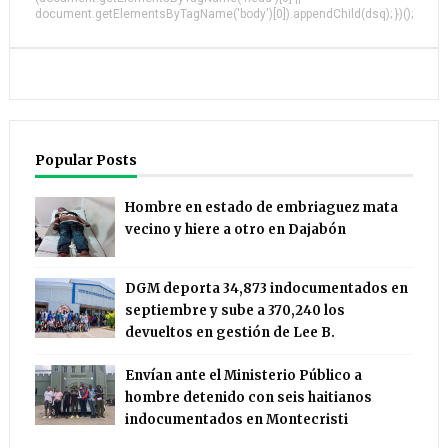
document.getElementsByTagName('body')[0]).appendChild(dsq); })();
Popular Posts
Hombre en estado de embriaguez mata
vecino y hiere a otro en Dajabón
DGM deporta 34,873 indocumentados en
septiembre y sube a 370,240 los
devueltos en gestión de Lee B.
Envían ante el Ministerio Público a
hombre detenido con seis haitianos
indocumentados en Montecristi