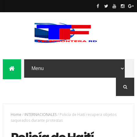
Home
/
INTERNACIONALES
/
Policía de Haití recupera objetos
saqueados durante protestas