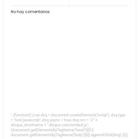
No hay comentarios.
'; (function() { var dsq = document.createElement('script'); dsq.type
= 'text/javascript'; dsq.async = true; dsq.src = '//' +
disqus_shortname + '.disqus.com/embed.js';
(document.getElementsByTagName('head')[0] ||
document.getElementsByTagName('body')[0]).appendChild(dsq); })();