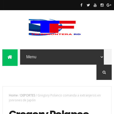
Home
/
DEPORTES
/
Gregory Polanco comanda a extranjeros en
jonrones de Japón