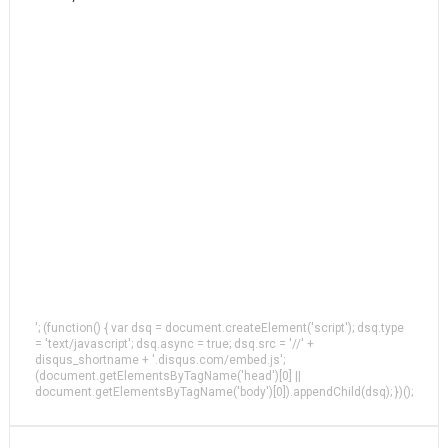
'; (function() { var dsq = document.createElement('script'); dsq.type
= 'text/javascript'; dsq.async = true; dsq.src = '//' +
disqus_shortname + '.disqus.com/embed.js';
(document.getElementsByTagName('head')[0] ||
document.getElementsByTagName('body')[0]).appendChild(dsq); })();