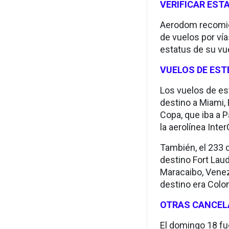
VERIFICAR EST
Aerodom recomien
de vuelos por vía
estatus de su vue
VUELOS DE ES
Los vuelos de es
destino a Miami, 
Copa, que iba a P
la aerolínea Inte
También, el 233 d
destino Fort Laud
Maracaibo, Venezu
destino era Colo
OTRAS CANCEL
El domingo 18 fu