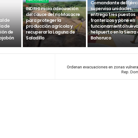
NACIONALES
Comandante del Ejérc
INDRHI inicia adecuación
supervisa unidades,
del cauce del río Masacre
entrega tres puestos
al de
para proteger la
fronterizos y pone en
da de
producción agrícola y
funcionamiento nuev
ción de
recuperar la Laguna de
helipuerto en la Sierra
ajabón
Saladillo
Bahoruco
Ordenan evacuaciones en zonas vulner
Rep. Dom