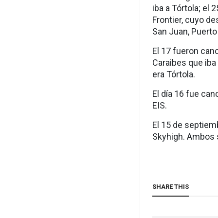
iba a Tórtola; el
Frontier, cuyo de
San Juan, Puerto
El 17 fueron canc
Caraibes que iba 
era Tórtola.
El día 16 fue canc
EIS.
El 15 de septiem
Skyhigh. Ambos s
SHARE THIS