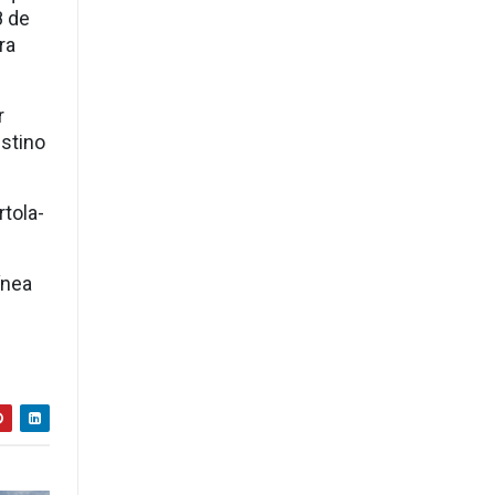
8 de
ra
r
estino
rtola-
ínea