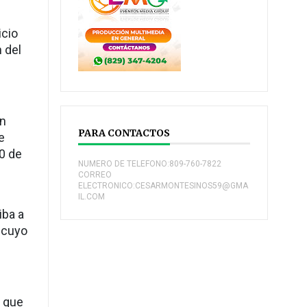
icio
n del
on
PARA CONTACTOS
e
10 de
NUMERO DE TELEFONO:809-760-7822
CORREO
ELECTRONICO:CESARMONTESINOS59@GMA
IL.COM
iba a
, cuyo
, que