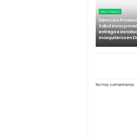
NACIONALES
Dirección Provinci
Salud inicia jorna
entrega e instala
mosquiteros en D
No hay comentarios.