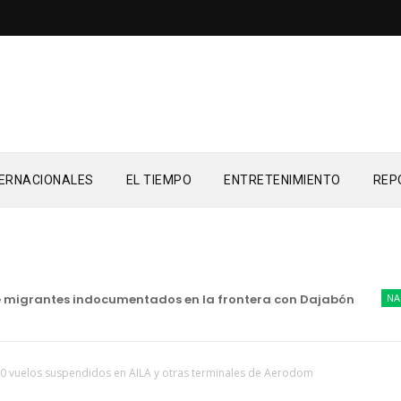
TERNACIONALES
EL TIEMPO
ENTRETENIMIENTO
REP
igrantes indocumentados en la frontera con Dajabón
NACIONA
0 vuelos suspendidos en AILA y otras terminales de Aerodom