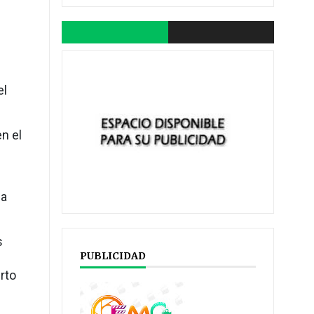
el
n el
sa
s
PUBLICIDAD
rto