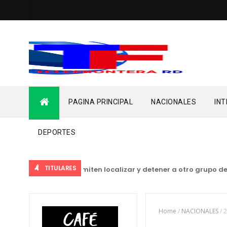
PAGINA PRINCIPAL
NACIONALES
IN
DEPORTES
TITULARES
es del Ejército permiten localizar y detener a otro grupo de m
Home
/
NACIONALES
/
2