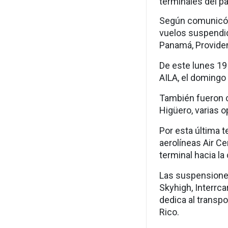
terminales del pa
Según comunicó 
vuelos suspendid
Panamá, Providen
De este lunes 19
AILA, el domingo 
También fueron c
Higüero, varias o
Por esta última 
aerolíneas Air C
terminal hacia la
Las suspensiones
Skyhigh, Interrca
dedica al transp
Rico.