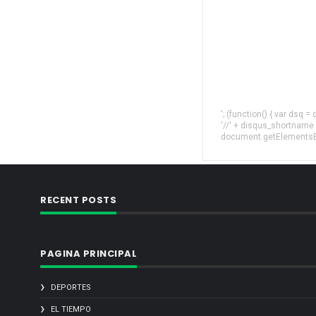
'; (function() { var dsq 
'//' + disqus_shortname
document.getElementsByT
RECENT POSTS
PAGINA PRINCIPAL
DEPORTES
EL TIEMPO