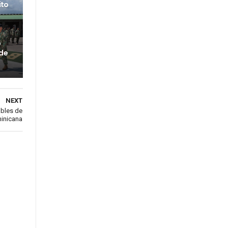
ito
o
 de
NEXT
ables de
inicana