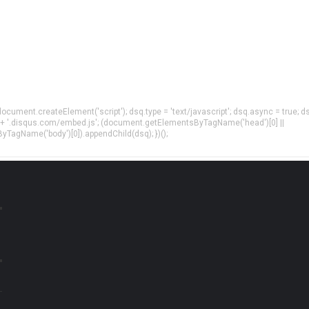
= document.createElement('script'); dsq.type = 'text/javascript'; dsq.async = true; d
 + '.disqus.com/embed.js'; (document.getElementsByTagName('head')[0] ||
agName('body')[0]).appendChild(dsq); })();