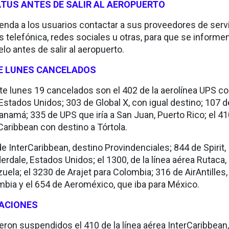
ATUS ANTES DE SALIR AL AEROPUERTO
da a los usuarios contactar a sus proveedores de serv
s telefónica, redes sociales u otras, para que se informe
lo antes de salir al aeropuerto.
TE LUNES CANCELADOS
te lunes 19 cancelados son el 402 de la aerolínea UPS c
Estados Unidos; 303 de Global X, con igual destino; 107 d
anamá; 335 de UPS que iría a San Juan, Puerto Rico; el 4
rCaribbean con destino a Tórtola.
e InterCaribbean, destino Provindenciales; 844 de Spirit,
erdale, Estados Unidos; el 1300, de la línea aérea Rutaca, 
ela; el 3230 de Arajet para Colombia; 316 de AirAntilles
mbia y el 654 de Aeroméxico, que iba para México.
ACIONES
eron suspendidos el 410 de la línea aérea InterCaribbean