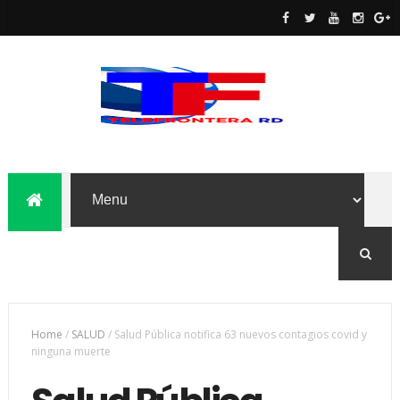
Home
/
SALUD
/
Salud Pública notifica 63 nuevos contagios covid y
ninguna muerte