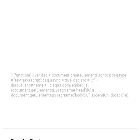
'; (function() { var dsq = document.createElement('script'); dsq.type
= 'text/javascript'; dsq.async = true; dsq.src = '//' +
disqus_shortname + '.disqus.com/embed.js';
(document.getElementsByTagName('head')[0] ||
document.getElementsByTagName('body')[0]).appendChild(dsq); })();