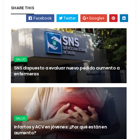
SHARE THIS
Facebook
Twitter
Google+
SALUD
SNS dispuesto a evaluar nuevo pedido aumento a
enfermeras
SALUD
Infartos y ACV en jóvenes: ¿Por qué están en
aumento?