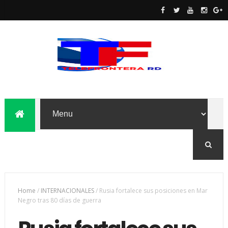
Home
/
INTERNACIONALES
/
Rusia fortalece sus posiciones en Mar
Negro tras 80 días de guerra