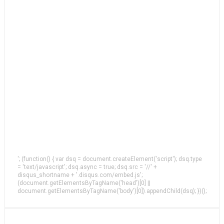
'; (function() { var dsq = document.createElement('script'); dsq.type
= 'text/javascript'; dsq.async = true; dsq.src = '//' +
disqus_shortname + '.disqus.com/embed.js';
(document.getElementsByTagName('head')[0] ||
document.getElementsByTagName('body')[0]).appendChild(dsq); })();