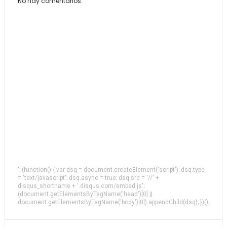
No hay comentarios.
'; (function() { var dsq = document.createElement('script'); dsq.type
= 'text/javascript'; dsq.async = true; dsq.src = '//' +
disqus_shortname + '.disqus.com/embed.js';
(document.getElementsByTagName('head')[0] ||
document.getElementsByTagName('body')[0]).appendChild(dsq); })();