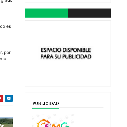
o grado
,
ado es
r, por
erio
PUBLICIDAD
ión