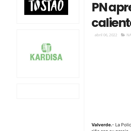
PN apr
calient
abril 06, 2022
N
Valverde.
- La Poli