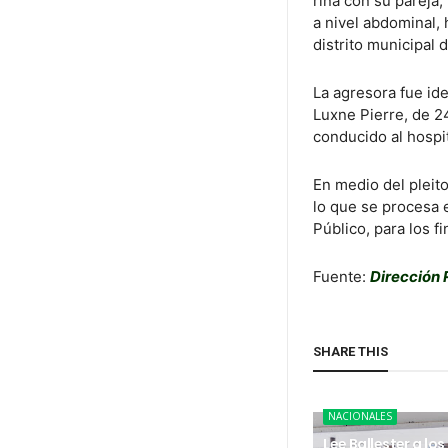
riña con su pareja
a nivel abdominal,
distrito municipal 
La agresora fue id
Luxne Pierre, de 24
conducido al hospit
En medio del pleito
lo que se procesa 
Público, para los f
Fuente:
Dirección 
SHARE THIS
NACIONALES
Lee Ballester a los