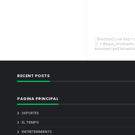
'; (function() { var dsq 
'//' + disqus_shortname
document.getElementsByT
RECENT POSTS
PAGINA PRINCIPAL
DEPORTES
EL TIEMPO
ENTRETENIMIENTO