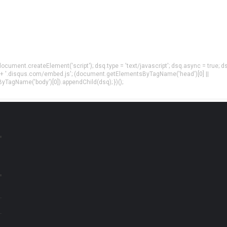
= document.createElement('script'); dsq.type = 'text/javascript'; dsq.async = true; d
 + '.disqus.com/embed.js'; (document.getElementsByTagName('head')[0] ||
agName('body')[0]).appendChild(dsq); })();