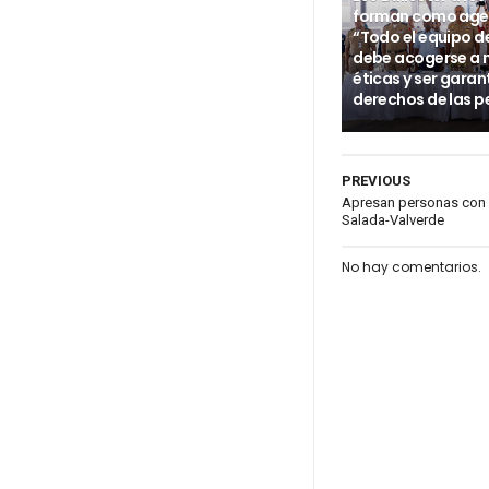
forman como age
“Todo el equipo d
debe acogerse a
éticas y ser garan
derechos de las p
PREVIOUS
Apresan personas con
Salada-Valverde
No hay comentarios.