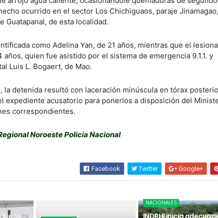
, le arrojó agua caliente, ocasionándole quemaduras de segund
 hecho ocurrido en el sector Los Chichiguaos, paraje Jinamagao
de Guatapanal, de esta localidad.
entificada como Adelina Yan, de 21 años, mientras que el lesion
 años, quien fue asistido por el sistema de emergencia 9.1.1. y
al Luis L. Bogaert, de Mao.
, la detenida resultó con laceración minúscula en tórax posterio
el expediente acusatorio para ponerlos a disposición del Minist
ines correspondientes.
Regional Noroeste Policía Nacional
Facebook
Twitter
Google+
NACIONALES
 que se
INDRHI inicia adecuac