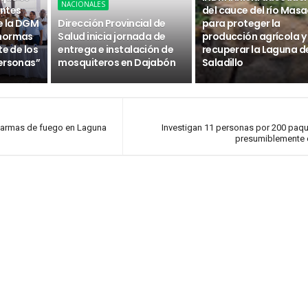
NACIONALES
ntes
del cauce del río Masa
e la DGM
Dirección Provincial de
para proteger la
 normas
Salud inicia jornada de
producción agrícola y
te de los
entrega e instalación de
recuperar la Laguna d
ersonas”
mosquiteros en Dajabón
Saladillo
 armas de fuego en Laguna
Investigan 11 personas por 200 paq
presumiblemente 