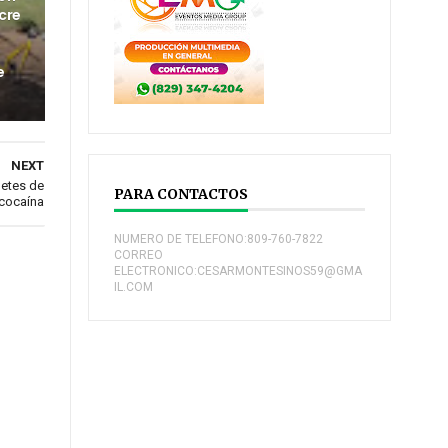
cre
e
NEXT
uetes de
PARA CONTACTOS
cocaína
NUMERO DE TELEFONO:809-760-7822
CORREO
ELECTRONICO:CESARMONTESINOS59@GMA
IL.COM