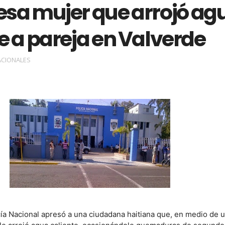
esa mujer que arrojó ag
e a pareja en Valverde
ACIONALES
cía Nacional apresó a una ciudadana haitiana que, en medio de 