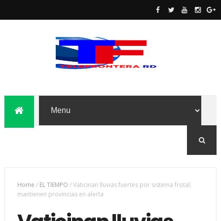
Home
/
EL TIEMPO
/
Vaticinan lluvias fuertes por sistema frotal;
mantienen provincias en alerta