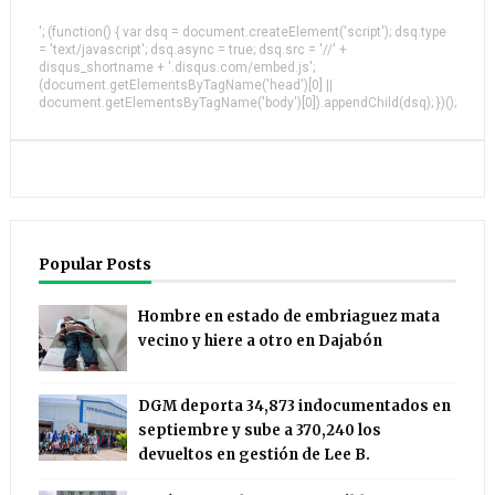
'; (function() { var dsq = document.createElement('script'); dsq.type
= 'text/javascript'; dsq.async = true; dsq.src = '//' +
disqus_shortname + '.disqus.com/embed.js';
(document.getElementsByTagName('head')[0] ||
document.getElementsByTagName('body')[0]).appendChild(dsq); })();
Popular Posts
Hombre en estado de embriaguez mata
vecino y hiere a otro en Dajabón
DGM deporta 34,873 indocumentados en
septiembre y sube a 370,240 los
devueltos en gestión de Lee B.