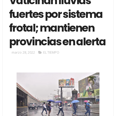
Vaticinan lluvias
fuertes por sistema
frotal; mantienen
provincias en alerta
marzo 28, 2022
EL TIEMPO