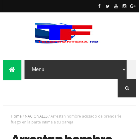
Home
/
NACIONALES
/
Arrestan hombre acusado de prenderle
fuego en la parte intima a su pareja