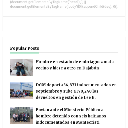
(document.getElementsByTagName('head')[0] ||
document.getElementsByTagName('body')[0]).appendChild(dsq); })();
Popular Posts
Hombre en estado de embriaguez mata
vecino y hiere a otro en Dajabón
DGM deporta 34,873 indocumentados en
septiembre y sube a 370,240 los
devueltos en gestión de Lee B.
Envían ante el Ministerio Público a
hombre detenido con seis haitianos
indocumentados en Montecristi