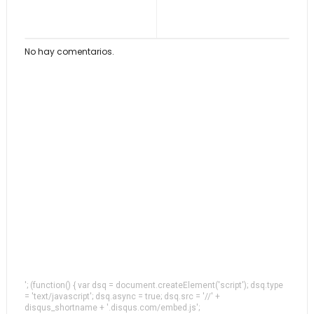
No hay comentarios.
'; (function() { var dsq = document.createElement('script'); dsq.type
= 'text/javascript'; dsq.async = true; dsq.src = '//' +
disqus_shortname + '.disqus.com/embed.js';