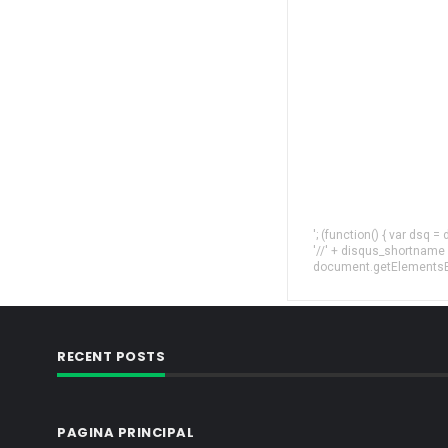
'; (function() { var dsq 
'//' + disqus_shortname
document.getElementsByT
RECENT POSTS
PAGINA PRINCIPAL