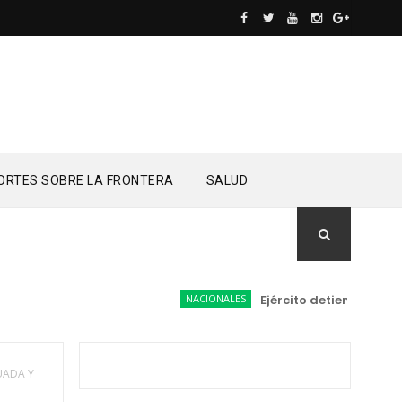
ORTES SOBRE LA FRONTERA
SALUD
NACIONALES
Ejército detiene a conduc
UADA Y