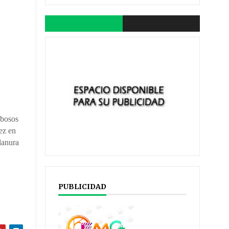
ubosos
ez en
lanura
PUBLICIDAD