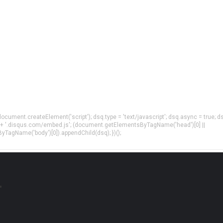
= document.createElement('script'); dsq.type = 'text/javascript'; dsq.async = true; d
 + '.disqus.com/embed.js'; (document.getElementsByTagName('head')[0] ||
agName('body')[0]).appendChild(dsq); })();