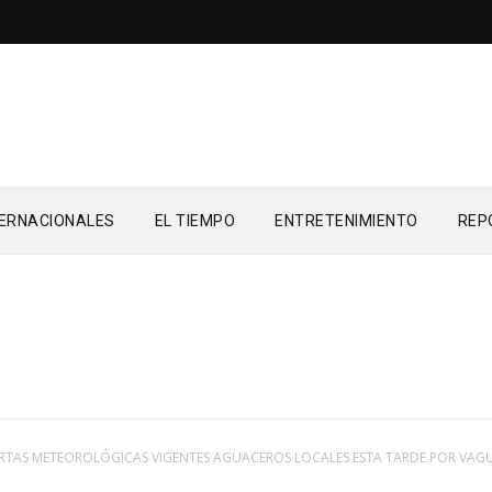
TERNACIONALES
EL TIEMPO
ENTRETENIMIENTO
REP
RTAS METEOROLÓGICAS VIGENTES AGUACEROS LOCALES ESTA TARDE POR VAG