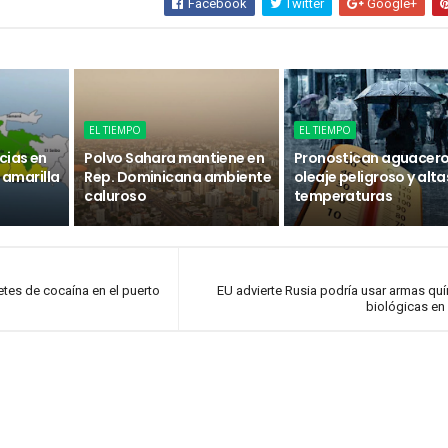
Facebook
Twitter
Google+
EL TIEMPO
EL TIEMPO
cias en
Polvo Sahara mantiene en
Pronostican aguacero
n amarilla
Rep. Dominicana ambiente
oleaje peligroso y alta
caluroso
temperaturas
es de cocaína en el puerto
EU advierte Rusia podría usar armas qu
biológicas en