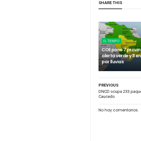
SHARE THIS
EL TIEMPO
COE pone 7 provin
alerta verde y 8 e
por lluvias
PREVIOUS
DNCD ocupa 233 paquet
Caucedo
No hay comentarios.