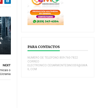
s,
s
PARA CONTACTOS
NUMERO DE TELEFONO:809-760-7822
CORREO
NEXT
ELECTRONICO:CESARMONTESINOS59@GMA
IL.COM
ímicas o
 Ucrania