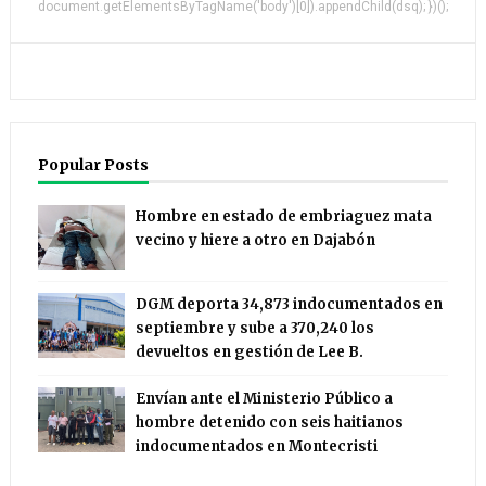
document.getElementsByTagName('body')[0]).appendChild(dsq); })();
Popular Posts
Hombre en estado de embriaguez mata
vecino y hiere a otro en Dajabón
DGM deporta 34,873 indocumentados en
septiembre y sube a 370,240 los
devueltos en gestión de Lee B.
Envían ante el Ministerio Público a
hombre detenido con seis haitianos
indocumentados en Montecristi