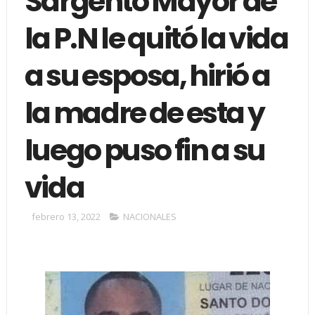
Sargento Mayor de
la P.N le quitó la vida
a su esposa, hirió a
la madre de esta y
luego puso fin a su
vida
febrero 13, 2022
NACIONALES