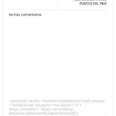
PUNTOS DEL PAIS
No hay comentarios.
'; (function() { var dsq = document.createElement('script'); dsq.type
= 'text/javascript'; dsq.async = true; dsq.src = '//' +
disqus_shortname + '.disqus.com/embed.js';
(document.getElementsByTagName('head')[0] ||