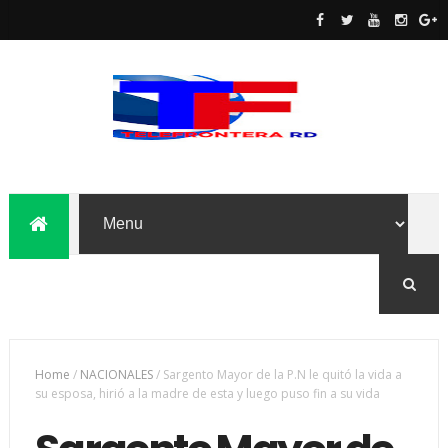
Home
/
NACIONALES
/
Sargento Mayor de la P.N le quitó la vida a
su esposa, hirió a la madre de esta y luego puso fin a su vida