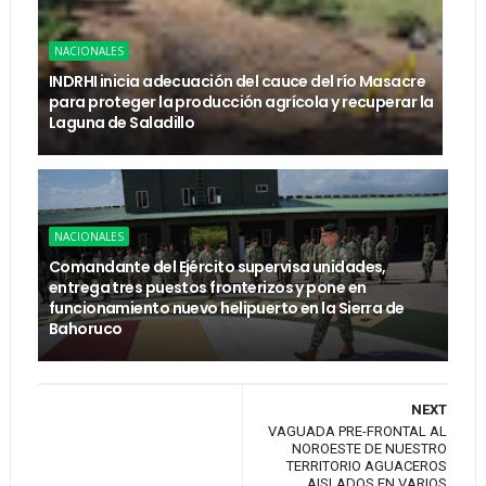
NACIONALES
INDRHI inicia adecuación del cauce del río Masacre
para proteger la producción agrícola y recuperar la
Laguna de Saladillo
NACIONALES
Comandante del Ejército supervisa unidades,
entrega tres puestos fronterizos y pone en
funcionamiento nuevo helipuerto en la Sierra de
Bahoruco
NEXT
VAGUADA PRE-FRONTAL AL
NOROESTE DE NUESTRO
TERRITORIO AGUACEROS
AISLADOS EN VARIOS