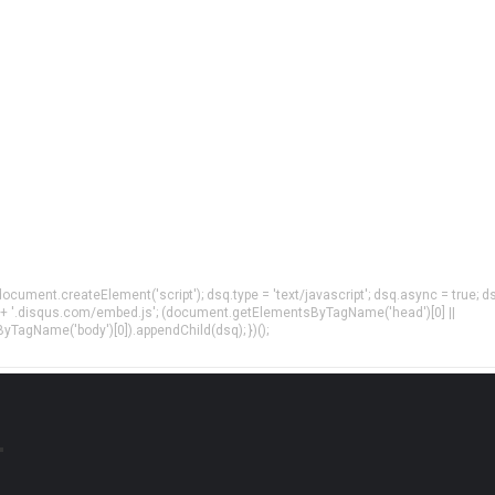
= document.createElement('script'); dsq.type = 'text/javascript'; dsq.async = true; d
 + '.disqus.com/embed.js'; (document.getElementsByTagName('head')[0] ||
agName('body')[0]).appendChild(dsq); })();