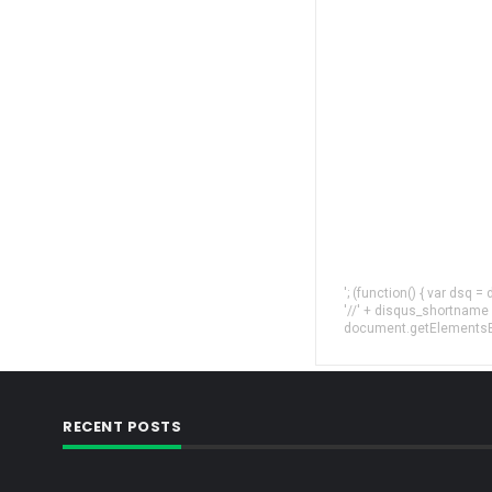
'; (function() { var dsq 
'//' + disqus_shortname
document.getElementsByT
RECENT POSTS