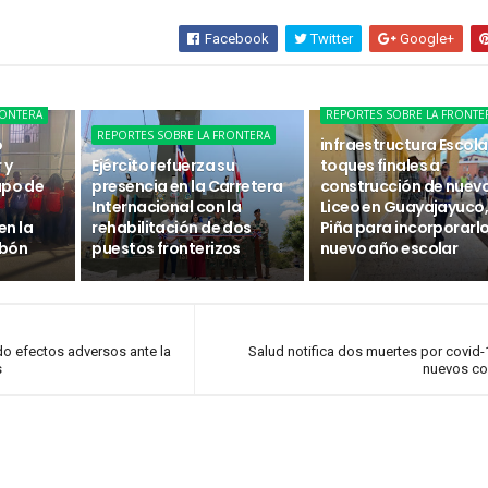
Facebook
Twitter
Google+
RONTERA
REPORTES SOBRE LA FRONTE
REPORTES SOBRE LA FRONTERA
o
infraestructura Escola
 y
Ejército refuerza su
toques finales a
upo de
presencia en la Carretera
construcción de nuev
Internacional con la
Liceo en Guayajayuco, 
n la
rehabilitación de dos
Piña para incorporarlo
abón
puestos fronterizos
nuevo año escolar
o efectos adversos ante la
Salud notifica dos muertes por covid-
s
nuevos co