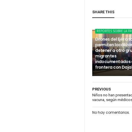
SHARE THIS
REPORTES SOBRE LA F
Drones del Ejércit
permiten localizar
detener a otro gr
migrantes
indocumentados e
frontera con Daj
PREVIOUS
Niños no han presentad
vacuna, según médico
No hay comentarios.