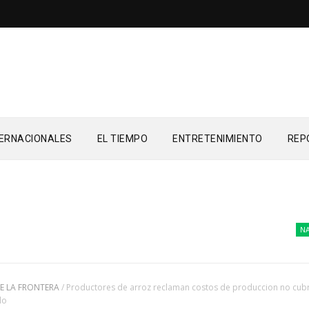
TERNACIONALES
EL TIEMPO
ENTRETENIMIENTO
REP
NACION
E LA FRONTERA
/
Productores de arroz reclaman costos de produccion no cubr
lo