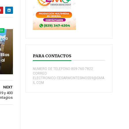
RA
r da
o
Elías
PARA CONTACTOS
 al
NUMERO DE TELEFONO:809-760-7822
CORREO
ELECTRONICO:CESARMONTESINOS59@GMA
IL.COM
NEXT
19 y 400
ntagios