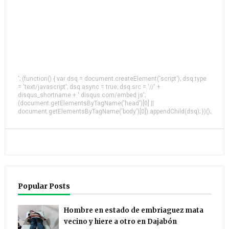
'; (function() { var dsq = document.createElement('script'); dsq.type
= 'text/javascript'; dsq.async = true; dsq.src = '//' +
disqus_shortname + '.disqus.com/embed.js';
(document.getElementsByTagName('head')[0] ||
document.getElementsByTagName('body')[0]).appendChild(dsq); })();
Popular Posts
Hombre en estado de embriaguez mata
vecino y hiere a otro en Dajabón