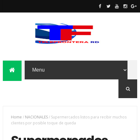
Home
/
NACIONALES
/
Supermercados listos para recibir muchos
clientes por posible toque de queda