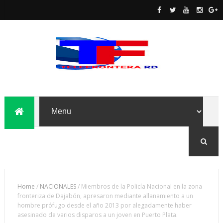
Home
/
NACIONALES
/
Miembros de la Policía Nacional en la zona
fronteriza de Dajabón, apresaron mediante allanamiento a un
hombre prófugo desde el año 2013 por alegadamente haber
asesinado de varios disparos a un joven en Puerto Plata.