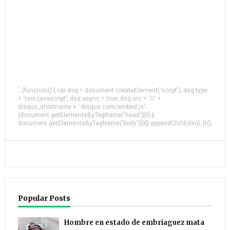
'; (function() { var dsq = document.createElement('script'); dsq.type
= 'text/javascript'; dsq.async = true; dsq.src = '//' +
disqus_shortname + '.disqus.com/embed.js';
(document.getElementsByTagName('head')[0] ||
document.getElementsByTagName('body')[0]).appendChild(dsq); })();
Popular Posts
Hombre en estado de embriaguez mata