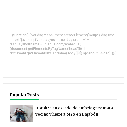
'; (function() { var dsq = document.createElement('script'); dsq.type
= 'text/javascript'; dsq.async = true; dsq.src = '//' +
disqus_shortname + '.disqus.com/embed.js';
(document.getElementsByTagName('head')[0] ||
document.getElementsByTagName('body')[0]).appendChild(dsq); })();
Popular Posts
Hombre en estado de embriaguez mata
vecino y hiere a otro en Dajabón