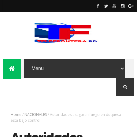
Home
/
NACIONALES
/
Autoridades aseguran fuego en duquesa
está bajo control