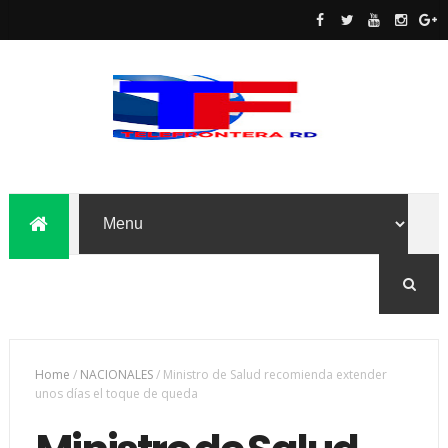
Home
/
NACIONALES
/
Ministro de Salud recomienda extender
unos días el toque de queda