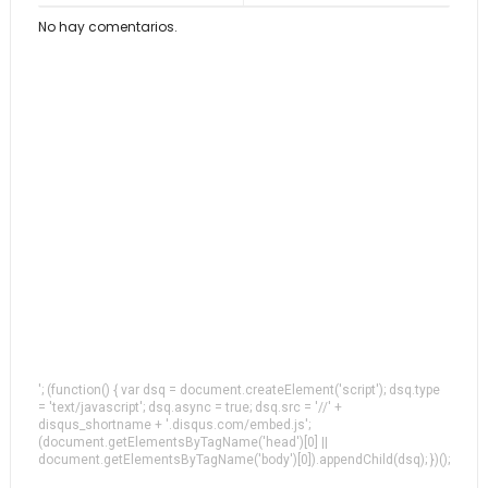
No hay comentarios.
'; (function() { var dsq = document.createElement('script'); dsq.type
= 'text/javascript'; dsq.async = true; dsq.src = '//' +
disqus_shortname + '.disqus.com/embed.js';
(document.getElementsByTagName('head')[0] ||
document.getElementsByTagName('body')[0]).appendChild(dsq); })();