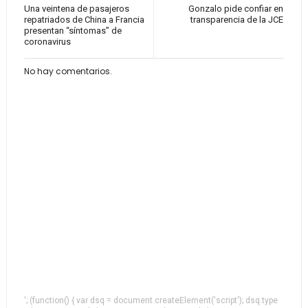
Una veintena de pasajeros
Gonzalo pide confiar en
repatriados de China a Francia
transparencia de la JCE
presentan “síntomas” de
coronavirus
No hay comentarios.
'; (function() { var dsq = document.createElement('script'); dsq.type