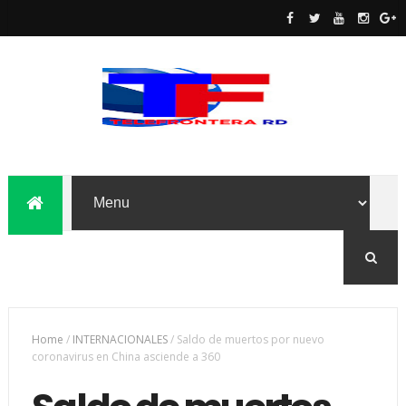
Home
/
INTERNACIONALES
/
Saldo de muertos por nuevo
coronavirus en China asciende a 360