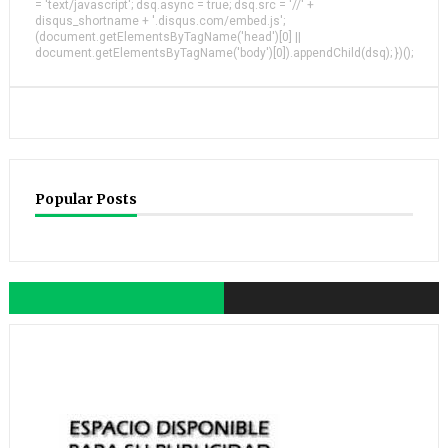
= 'text/javascript'; dsq.async = true; dsq.src = '//' +
disqus_shortname + '.disqus.com/embed.js';
(document.getElementsByTagName('head')[0] ||
document.getElementsByTagName('body')[0]).appendChild(dsq); })();
Popular Posts