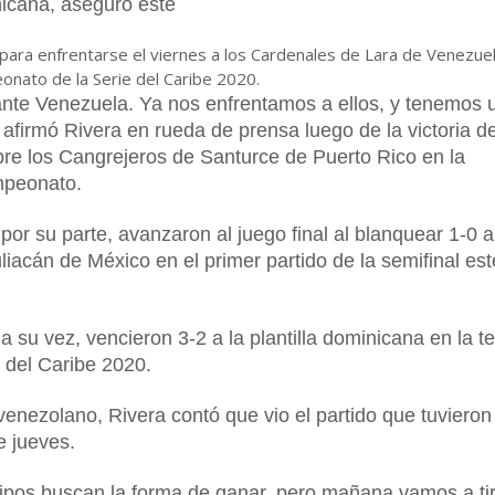
icana, aseguró este
” para enfrentarse el viernes a los Cardenales de Lara de Venezue
onato de la Serie del Caribe 2020.
ante Venezuela. Ya nos enfrentamos a ellos, y tenemos 
 afirmó Rivera en rueda de prensa luego de la victoria d
re los Cangrejeros de Santurce de Puerto Rico en la
mpeonato.
or su parte, avanzaron al juego final al blanquear 1-0 a
iacán de México en el primer partido de la semifinal est
 su vez, vencieron 3-2 a la plantilla dominicana en la t
e del Caribe 2020.
venezolano, Rivera contó que vio el partido que tuvieron
e jueves.
ipos buscan la forma de ganar, pero mañana vamos a ti