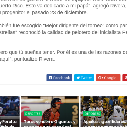
Puerto Rico. Esto va dedicado a mi papá”, agregó Rivera,
u progenitor el pasado 23 de diciembre.
mbién fue escogido “Mejor dirigente del torneo” como par
rellas” reconoció la calidad de pelotero del inicialista P
tero que tú sueñas tener. Por él es una de las razones d
quí”, puntualizó Rivera.
Facebook
Twitter
Google+
DEPORTES
DEPORTES
y Peralta
Toros vencen a Gigantes y
Aguilas siguen líderes;