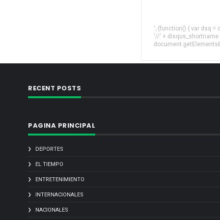
'; (function() { var dsq 
'//' + disqus_shortname
document.getElementsByT
RECENT POSTS
PAGINA PRINCIPAL
DEPORTES
EL TIEMPO
ENTRETENIMIENTO
INTERNACIONALES
NACIONALES