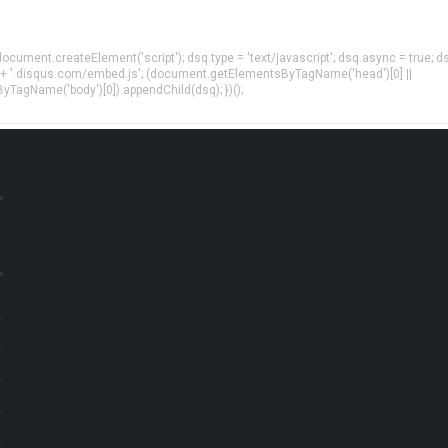
= document.createElement('script'); dsq.type = 'text/javascript'; dsq.async = true; d
 + '.disqus.com/embed.js'; (document.getElementsByTagName('head')[0] ||
agName('body')[0]).appendChild(dsq); })();