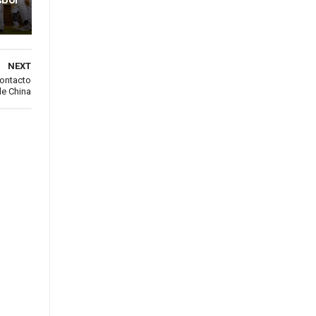
sbol
NEXT
contacto
de China