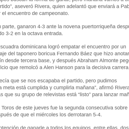
rtido”, aseveró Rivera, quien adelantó que enviará a Pa
r el encuentro de campeonato.
u parte, ganaron 4-3 ante la novena puertorriqueña des
do 3-2 en la octava entrada.
escuadra dominicana logró empatar el encuentro por un
aje del taponero boricua Fernando Báez que hizo anotar
ín desde tercera base, y después Abraham Almonte peg
ficio que remolcó a Alen Hanson para la decisiva carrera
ecía que se nos escapaba el partido, pero pudimos
la meta está cumplida y cumplirla mañana”, afirmó River
s que su grupo de relevistas está “listo” para lanzar ma
os Toros de este jueves fue la segunda consecutiva sobre 
pués de que el miércoles los derrotaran 5-4.
ntención de ganarle a todos los equipos, entre ellas, dos