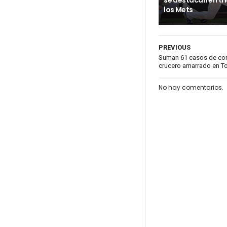
se destacan en tr
los Mets
PREVIOUS
Suman 61 casos de con
crucero amarrado en T
No hay comentarios.