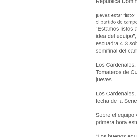
República Domin
jueves estar “listo
el partido de campe
“Estamos listos 
idea del equipo”,
escuadra 4-3 sob
semifinal del ca
Los Cardenales, p
Tomateros de Cul
jueves.
Los Cardenales, a
fecha de la Seri
Sobre el equipo 
primera hora est
“Los buenos equ