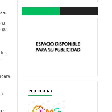
la en
una
e su
 los
e
ercera
PUBLICIDAD
 a
rar