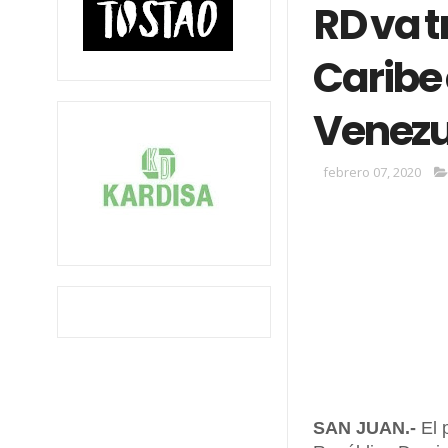
RD va tr
Caribe
Venezu
febrero 07, 2020
SAN JUAN.-
El p