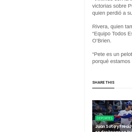
victorias sobre 
quien perdió a s
Rivera, quien ta
“Equipo Todos Est
O’Brien.
“Pete es un pelo
porqué estamos a
SHARE THIS
DEPORTES
Juan Soto y Fredd