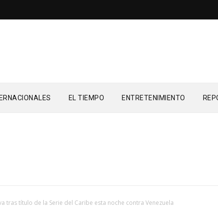
TERNACIONALES
EL TIEMPO
ENTRETENIMIENTO
REP
va tras título de la Serie del Caribe esta noche contra Venezuela