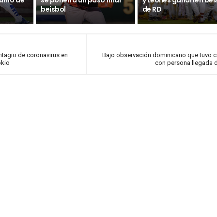
iunfo de
se ponen a un paso final
y Leones ganan en bei
beisbol
de RD
tagio de coronavirus en
Bajo observación dominicano que tuvo 
okio
con persona llegada 