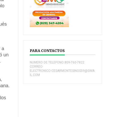
blo
pués
 a
PARA CONTACTOS
ó un
.
NUMERO DE TELEFONO:809-760-7822
CORREO
ELECTRONICO:CESARMONTESINOS59@GMA
IL.COM
a,
ñana.
los