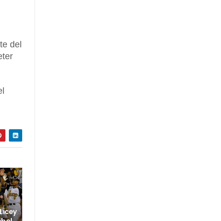
te del
eter
el
 Licey