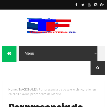
Home
/
NACIONALES
/
Por presencia de pasajero chino, retienen
en el AILA avión procedente de Madrid