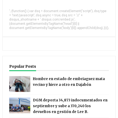
'; (function() { var dsq = document.createElement('script'); dsq.type
= 'text/javascript'; dsq.async = true; dsq.src = '//' +
disqus_shortname + '.disqus.com/embed.js';
(document.getElementsByTagName('head')[0] ||
document.getElementsByTagName('body')[0]).appendChild(dsq); })();
Popular Posts
Hombre en estado de embriaguez mata
vecino y hiere a otro en Dajabón
DGM deporta 34,873 indocumentados en
septiembre y sube a 370,240 los
devueltos en gestión de Lee B.