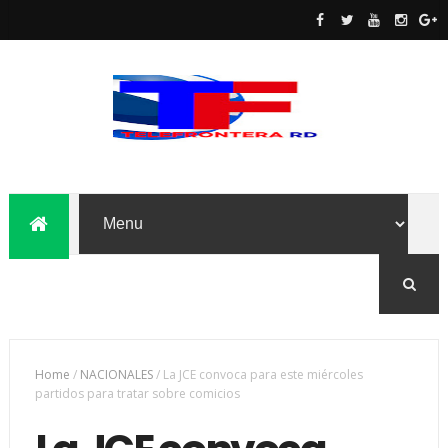
Home
/
NACIONALES
/
La JCE convoca para este miércoles
partidos para tratar sobre comicios