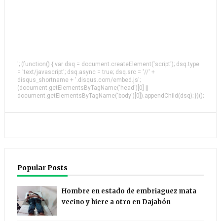
'; (function() { var dsq = document.createElement('script'); dsq.type
= 'text/javascript'; dsq.async = true; dsq.src = '//' +
disqus_shortname + '.disqus.com/embed.js';
(document.getElementsByTagName('head')[0] ||
document.getElementsByTagName('body')[0]).appendChild(dsq); })();
Popular Posts
Hombre en estado de embriaguez mata
vecino y hiere a otro en Dajabón