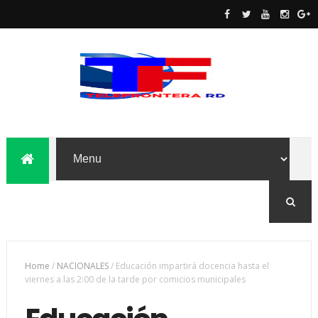
Home
/
NACIONALES
/
Educación impartirá docencia hasta el
viernes a las 2:00 de la tarde por comicios municipales