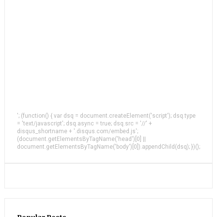
'; (function() { var dsq = document.createElement('script'); dsq.type
= 'text/javascript'; dsq.async = true; dsq.src = '//' +
disqus_shortname + '.disqus.com/embed.js';
(document.getElementsByTagName('head')[0] ||
document.getElementsByTagName('body')[0]).appendChild(dsq); })();