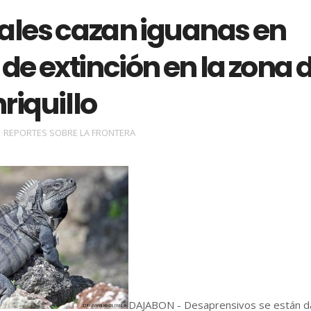
ales cazan iguanas en
 de extinción en la zona 
riquillo
REPORTES SOBRE LA FRONTERA
DAJABON - Desaprensivos se están d