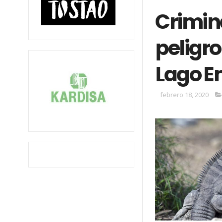
Crimin
peligro
Lago En
febrero 18, 2020