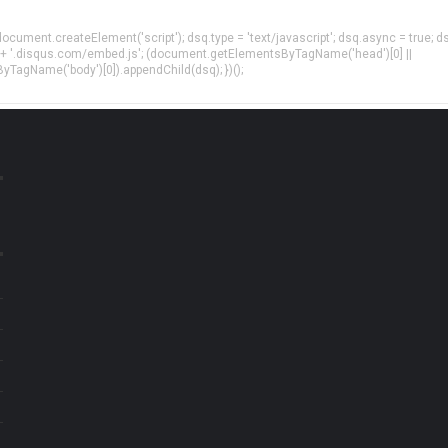
= document.createElement('script'); dsq.type = 'text/javascript'; dsq.async = true; d
 + '.disqus.com/embed.js'; (document.getElementsByTagName('head')[0] ||
agName('body')[0]).appendChild(dsq); })();