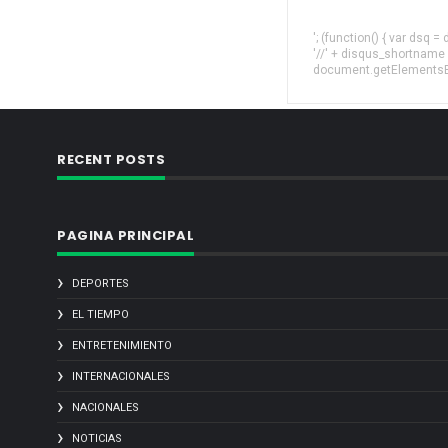
'; (function() { var dsq 
'//' + disqus_shortname
document.getElementsByT
RECENT POSTS
PAGINA PRINCIPAL
DEPORTES
EL TIEMPO
ENTRETENIMIENTO
INTERNACIONALES
NACIONALES
NOTICIAS