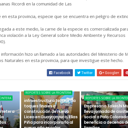
guanas Ricordi en la comunidad de Las
en esta provincia, especie que se encuentra en peligro de extin
legada a este medio, la carne de la especie es comercializada par
nca violación a la Ley General sobre Medio Ambiente y Recursos
00).
a información hizo un llamado a las autoridades del Ministerio de 
 Naturales en esta provincia, para que investigue este hecho.
Facebook
Twitter
Google+
REPORTES SOBRE LA FRONTERA
RONTERA
REPORTES SOBRE LA FRONTE
infraestructura Escolar da
u
toques finales a
Empresario Takeshi M
arretera
construcción de nuevo
lleva jornada de asist
la
Liceo en Guayajayuco, Elías
social a Palo Colorado
 dos
Piña para incorporarlo al
beneficia a decenas d
os
nuevo año escolar
familias