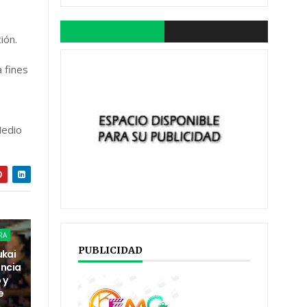
ción.
a fines
Medio
RA
PUBLICIDAD
ukai
encia
 y
e