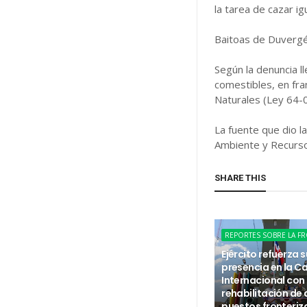
la tarea de cazar i
Baitoas de Duvergé 
Según la denuncia l
comestibles, en fra
Naturales (Ley 64-
La fuente que dio l
Ambiente y Recursos
SHARE THIS
REPORTES SOBRE LA F
Ejército refuerza s
presencia en la C
Internacional con 
rehabilitación de
puestos fronteriz