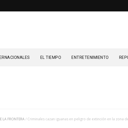
TERNACIONALES
EL TIEMPO
ENTRETENIMIENTO
REP
E LA FRONTERA
/
Criminales cazan iguanas en peligro de extinción en la zona d