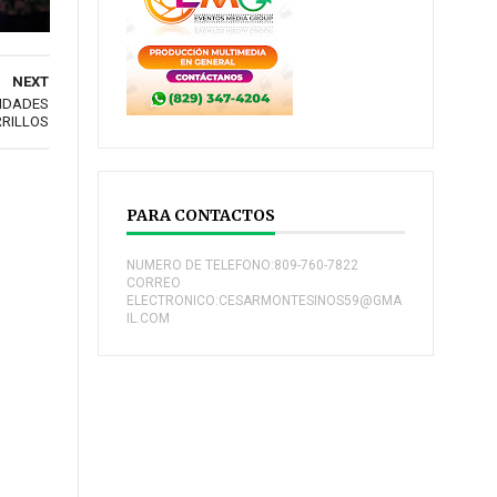
NEXT
NIDADES
RRILLOS
PARA CONTACTOS
NUMERO DE TELEFONO:809-760-7822
CORREO
ELECTRONICO:CESARMONTESINOS59@GMA
IL.COM